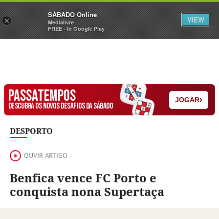
Sábado
SÁBADO Online
Assine
Iniciar Sessão
VIEW
×
Medialivre
FREE - In Google Play
PASSATEMPOS
›
JOGAR
DESCUBRA OS NOVOS DESAFIOS DA SÁBADO
DESPORTO
OUVIR ARTIGO
Benfica vence FC Porto e
conquista nona Supertaça