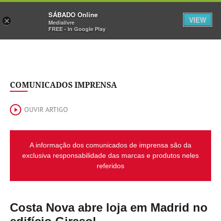
Sábado
SÁBADO Online
Assine
Iniciar Sessão
VIEW
×
Medialivre
FREE - In Google Play
COMUNICADOS IMPRENSA
OUVIR ARTIGO
A informação dos comunicados de imprensa são da
exclusiva responsabilidade das marcas e produtos neles
referidos
Costa Nova abre loja em Madrid no