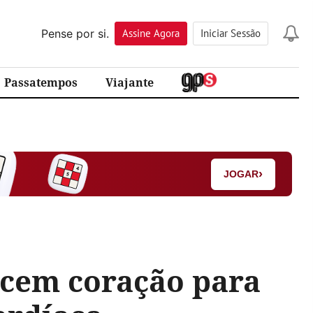
Pense por si.
Assine
Agora
Iniciar Sessão
Passatempos
Viajante
›
JOGAR
scem coração para