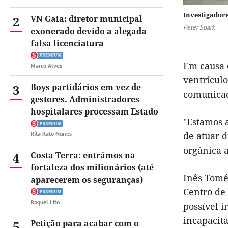
Investigadore
2
VN Gaia: diretor municipal
Peter Spark
exonerado devido a alegada
falsa licenciatura
Em causa 
Marco Alves
ventrícul
3
Boys partidários em vez de
comunicado
gestores. Administradores
hospitalares processam Estado
"Estamos a
Rita Rato Nunes
de atuar 
orgânica a
4
Costa Terra: entrámos na
fortaleza dos milionários (até
Inês Tomé
aparecerem os seguranças)
Centro de
Raquel Lito
possível 
incapacita
5
Petição para acabar com o