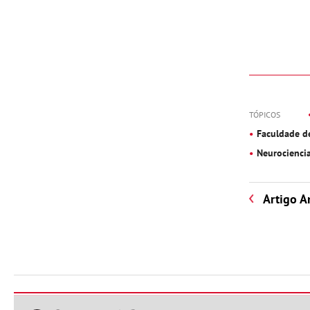
TÓPICOS
Faculdade d
Neurocienci
Artigo A