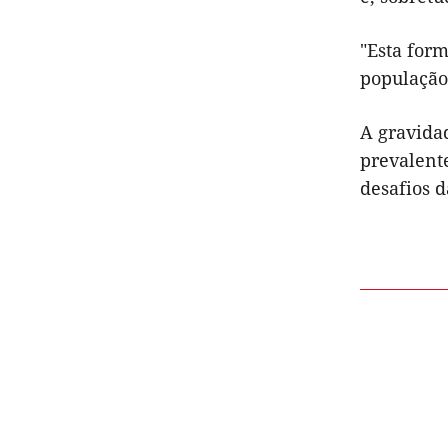
"Esta for
população
A gravida
prevalent
desafios 