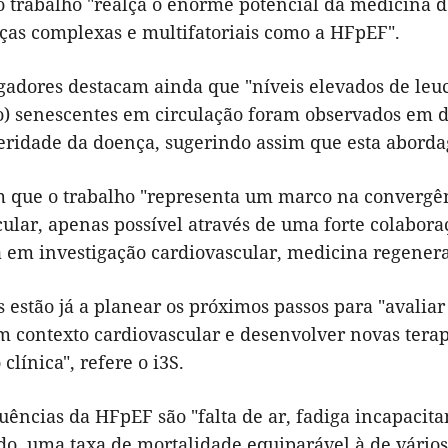
o trabalho "realça o enorme potencial da medicina
ças complexas e multifatoriais como a HFpEF".
gadores destacam ainda que "níveis elevados de leuc
o) senescentes em circulação foram observados em 
eridade da doença, sugerindo assim que esta abordag
 que o trabalho "representa um marco na convergê
ular, apenas possível através de uma forte colaboraç
a em investigação cardiovascular, medicina regener
s estão já a planear os próximos passos para "aval
 contexto cardiovascular e desenvolver novas terapi
clínica", refere o i3S.
ências da HFpEF são "falta de ar, fadiga incapacita
do, uma taxa de mortalidade equiparável à de vários 