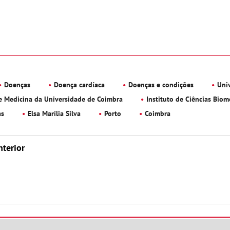
Doenças
Doença cardíaca
Doenças e condições
Uni
e Medicina da Universidade de Coimbra
Instituto de Ciências Biom
as
Elsa Marília Silva
Porto
Coimbra
nterior