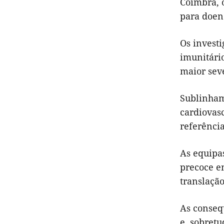
Coimbra, 
para doen
Os investi
imunitári
maior sev
Sublinham
cardiovasc
referênci
As equipa
precoce em
translação 
As consequ
e, sobretu