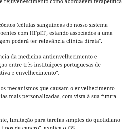
 de rejuvenescimento como abordagem terapêutica
ócitos (células sanguíneas do nosso sistema
doentes com HFpEF, estando associados a uma
em poderá ter relevância clínica direta".
ncia da medicina antienvelhecimento e
ão entre três instituições portuguesas de
ativa e envelhecimento".
iar os mecanismos que causam o envelhecimento
as mais personalizadas, com vista à sua futura
nte, limitação para tarefas simples do quotidiano
tipos de cancro", explica o i3S.