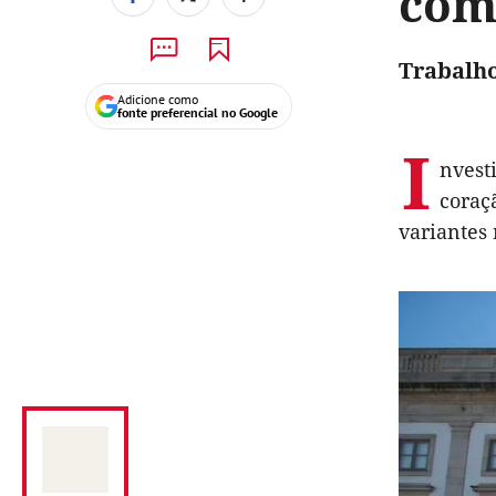
com
Trabalho
Adicione como
fonte preferencial no Google
I
nvest
coraç
variantes 