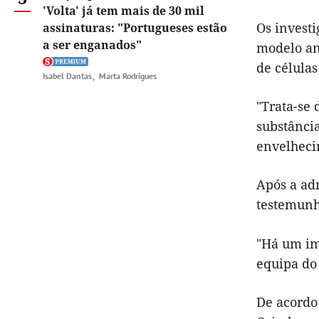
'Volta' já tem mais de 30 mil
Os invest
assinaturas: "Portugueses estão
a ser enganados"
modelo an
de células
Isabel Dantas
Marta Rodrigues
"Trata-se
substância
envelheci
Após a adm
testemunh
"Há um im
equipa do 
De acordo