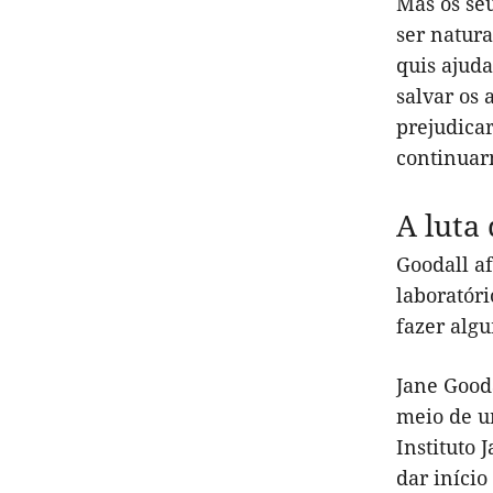
Mas os seu
ser natur
quis ajuda
salvar os 
prejudica
continuar
A luta
Goodall a
laboratóri
fazer algu
Jane Gooda
meio de u
Instituto 
dar início