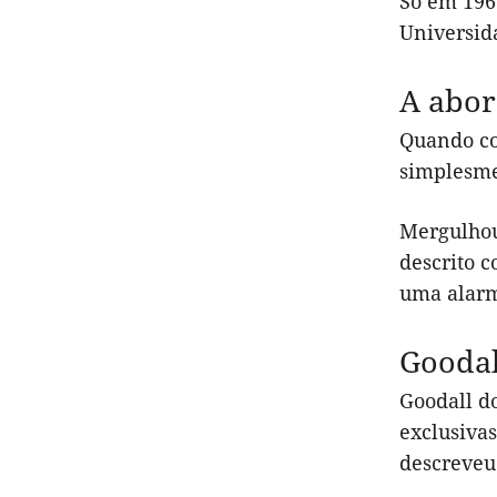
Só em 196
Universid
A abor
Quando co
simplesmen
Mergulhou
descrito c
uma alarma
Goodal
Goodall d
exclusiva
descreveu