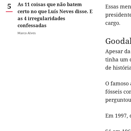
5
As 11 coisas que não batem
Essas men
certo no que Luís Neves disse. E
president
as 4 irregularidades
cargo.
confessadas
Marco Alves
Goodal
Apesar da
tinha um 
de históri
O famoso 
fósseis co
perguntou
Em 1997, 