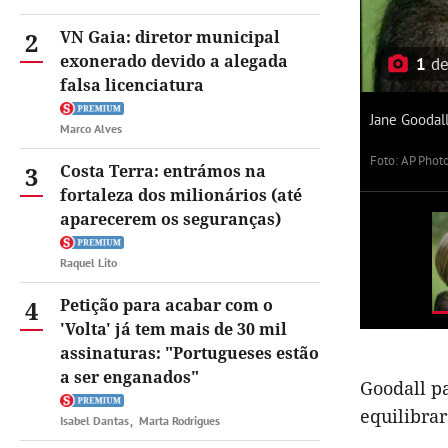
2
VN Gaia: diretor municipal
exonerado devido a alegada
1
d
falsa licenciatura
Jane Goodal
Marco Alves
Foto: AP Phot
3
Costa Terra: entrámos na
fortaleza dos milionários (até
aparecerem os seguranças)
Raquel Lito
4
Petição para acabar com o
'Volta' já tem mais de 30 mil
assinaturas: "Portugueses estão
a ser enganados"
Goodall p
equilibrar
Isabel Dantas
Marta Rodrigues