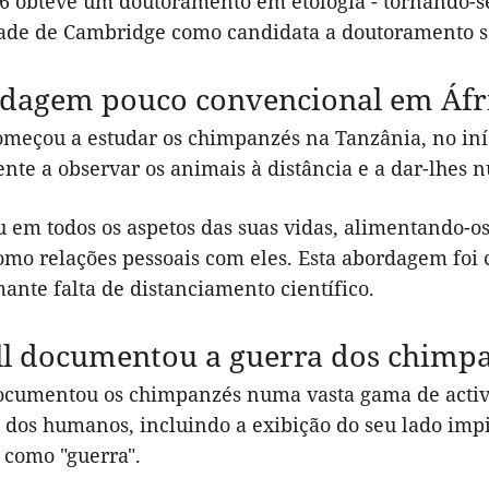
6 obteve um doutoramento em etologia - tornando-s
ade de Cambridge como candidata a doutoramento s
dagem pouco convencional em Áfr
meçou a estudar os chimpanzés na Tanzânia, no iníc
te a observar os animais à distância e a dar-lhes n
 em todos os aspetos das suas vidas, alimentando-o
omo relações pessoais com eles. Esta abordagem foi 
nte falta de distanciamento científico.
l documentou a guerra dos chimp
ocumentou os chimpanzés numa vasta gama de activid
s dos humanos, incluindo a exibição do seu lado imp
 como "guerra".