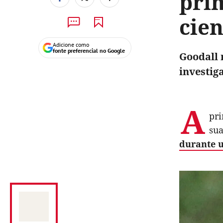
pri
cien
Adicione como
fonte preferencial no Google
Goodall 
investig
A
pri
sua
durante 