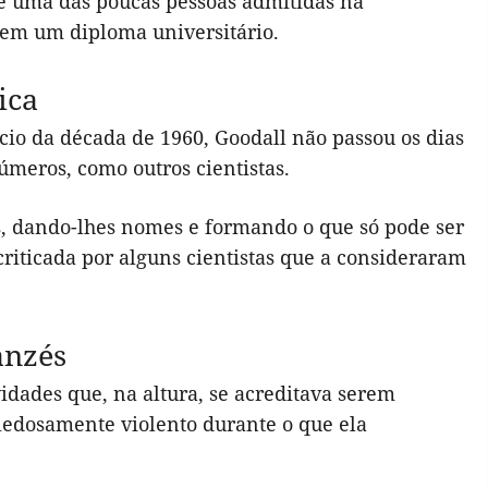
e uma das poucas pessoas admitidas na
em um diploma universitário.
ica
io da década de 1960, Goodall não passou os dias
úmeros, como outros cientistas.
s, dando-lhes nomes e formando o que só pode ser
criticada por alguns cientistas que a consideraram
anzés
ades que, na altura, se acreditava serem
iedosamente violento durante o que ela