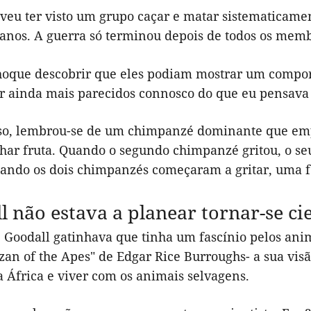
eveu ter visto um grupo caçar e matar sistematica
 anos. A guerra só terminou depois de todos os mem
oque descobrir que eles podiam mostrar um comporta
er ainda mais parecidos connosco do que eu pensava 
so, lembrou-se de um chimpanzé dominante que em
har fruta. Quando o segundo chimpanzé gritou, o seu
uando os dois chimpanzés começaram a gritar, uma fê
l não estava a planear tornar-se cie
 Goodall gatinhava que tinha um fascínio pelos ani
rzan of the Apes" de Edgar Rice Burroughs- a sua vis
a África e viver com os animais selvagens.