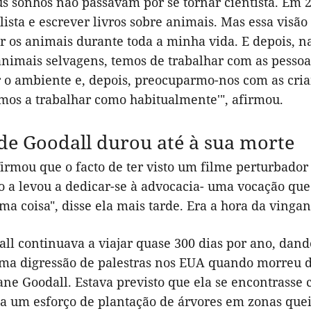
s sonhos não passavam por se tornar cientista. Em 2
alista e escrever livros sobre animais. Mas essa vi
r os animais durante toda a minha vida. E depois, n
animais selvagens, temos de trabalhar com as pessoa
r o ambiente e, depois, preocuparmo-nos com as cria
mos a trabalhar como habitualmente'", afirmou.
 de Goodall durou até à sua morte
firmou que o facto de ter visto um filme perturbado
o a levou a dedicar-se à advocacia- uma vocação que
ma coisa", disse ela mais tarde. Era a hora da vingan
ll continuava a viajar quase 300 dias por ano, dando
ma digressão de palestras nos EUA quando morreu de
Jane Goodall. Estava previsto que ela se encontrasse
 a um esforço de plantação de árvores em zonas quei