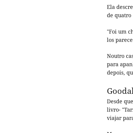
Ela descr
de quatro
"Foi um ch
los parec
Noutro ca
para apan
depois, q
Goodal
Desde que
livro- "Ta
viajar par