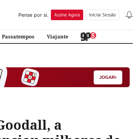
Pense por si.
Assine
Agora
Iniciar Sessão
Passatempos
Viajante
›
JOGAR
Goodall, a