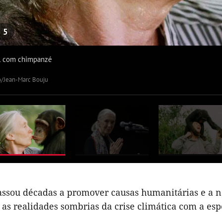
e
5
l com chimpanzé
o/Jean-Marc Bouju
assou décadas a promover causas humanitárias e a n
 as realidades sombrias da crise climática com a es