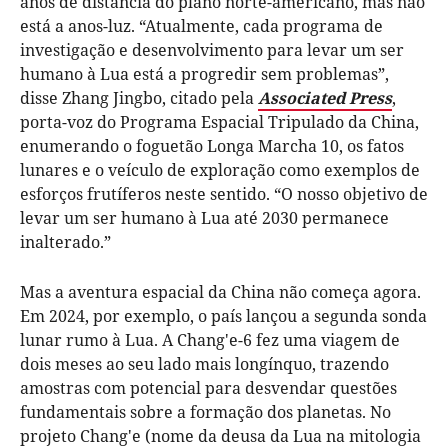
anos de distância do plano norte-americano, mas não
está a anos-luz. “Atualmente, cada programa de
investigação e desenvolvimento para levar um ser
humano à Lua está a progredir sem problemas”,
disse Zhang Jingbo, citado pela
Associated Press
,
porta-voz do Programa Espacial Tripulado da China,
enumerando o foguetão Longa Marcha 10, os fatos
lunares e o veículo de exploração como exemplos de
esforços frutíferos neste sentido. “O nosso objetivo de
levar um ser humano à Lua até 2030 permanece
inalterado.”
Mas a aventura espacial da China não começa agora.
Em 2024, por exemplo, o país lançou a segunda sonda
lunar rumo à Lua. A Chang'e-6 fez uma viagem de
dois meses ao seu lado mais longínquo, trazendo
amostras com potencial para desvendar questões
fundamentais sobre a formação dos planetas. No
projeto Chang'e (nome da deusa da Lua na mitologia