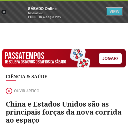
Sábado
SÁBADO Online
Assine
Iniciar Sessão
VIEW
×
Medialivre
FREE - In Google Play
PASSATEMPOS
›
JOGAR
DESCUBRA OS NOVOS DESAFIOS DA SÁBADO
CIÊNCIA & SAÚDE
OUVIR ARTIGO
China e Estados Unidos são as
principais forças da nova corrida
ao espaço