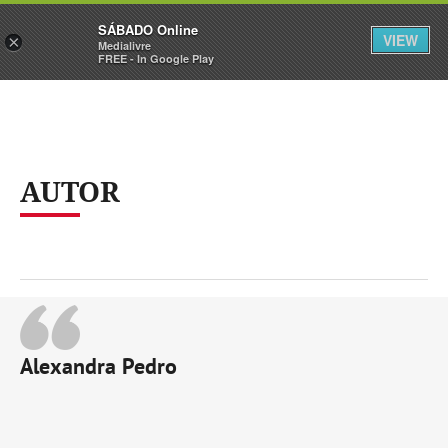
Sábado
SÁBADO Online
Assine
Iniciar Sessão
VIEW
×
Medialivre
FREE - In Google Play
AUTOR
Alexandra Pedro