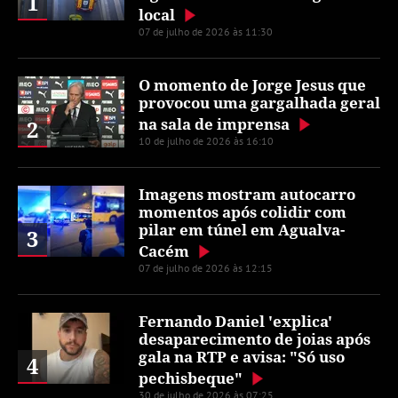
1
local
07 de julho de 2026 às 11:30
O momento de Jorge Jesus que
provocou uma gargalhada geral
na sala de imprensa
2
10 de julho de 2026 às 16:10
Imagens mostram autocarro
momentos após colidir com
pilar em túnel em Agualva-
3
Cacém
07 de julho de 2026 às 12:15
Fernando Daniel 'explica'
desaparecimento de joias após
gala na RTP e avisa: "Só uso
4
pechisbeque"
30 de julho de 2026 às 07:25