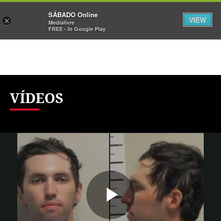
Sábado
SÁBADO Online
Assine
Iniciar Sessão
VIEW
×
Medialivre
FREE - In Google Play
VÍDEOS
Reproduzi