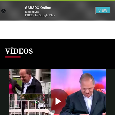
Sábado
SÁBADO Online
Assine
Iniciar Sessão
VIEW
×
Medialivre
FREE - In Google Play
VÍDEOS
Reproduzi