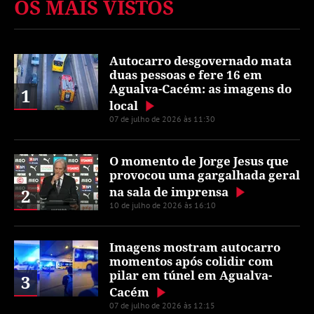
OS MAIS VISTOS
Autocarro desgovernado mata
duas pessoas e fere 16 em
Agualva-Cacém: as imagens do
1
local
07 de julho de 2026 às 11:30
O momento de Jorge Jesus que
provocou uma gargalhada geral
na sala de imprensa
2
10 de julho de 2026 às 16:10
Imagens mostram autocarro
momentos após colidir com
pilar em túnel em Agualva-
3
Cacém
07 de julho de 2026 às 12:15