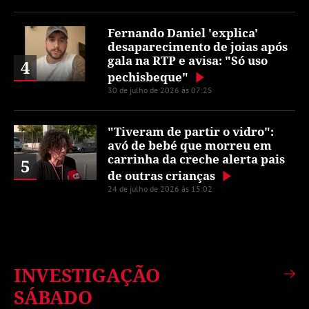
Fernando Daniel 'explica'
desaparecimento de joias após
gala na RTP e avisa: "Só uso
4
pechisbeque"
30 de julho de 2026 às 07:25
"Tiveram de partir o vidro":
avó de bebé que morreu em
carrinha da creche alerta pais
5
de outras crianças
24 de julho de 2026 às 15:02
INVESTIGAÇÃO
SÁBADO