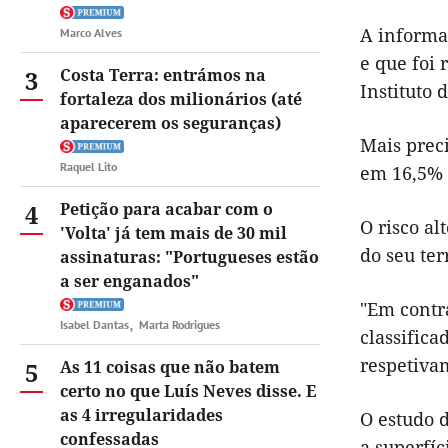
A informaç
Marco Alves
e que foi 
3
Costa Terra: entrámos na
Instituto 
fortaleza dos milionários (até
aparecerem os seguranças)
Mais preci
Raquel Lito
em 16,5% 
4
Petição para acabar com o
O risco al
'Volta' já tem mais de 30 mil
do seu ter
assinaturas: "Portugueses estão
a ser enganados"
"Em contr
Isabel Dantas
Marta Rodrigues
classific
respetiva
5
As 11 coisas que não batem
certo no que Luís Neves disse. E
as 4 irregularidades
O estudo 
confessadas
a superfí