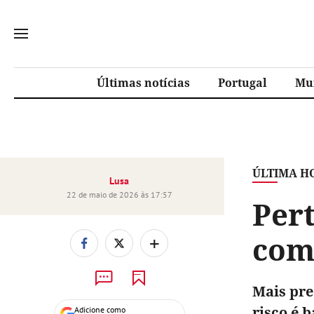
Últimas notícias
Portugal
Mu
ÚLTIMA H
Lusa
22 de maio de 2026 às 17:57
Pert
com 
+
Mais pre
risco é 
Adicione como