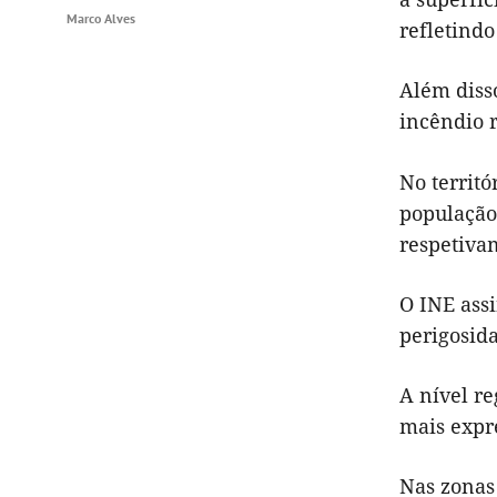
Marco Alves
refletindo
Além disso
incêndio r
No territó
população
respetivam
O INE assi
perigosida
A nível re
mais expre
Nas zonas 