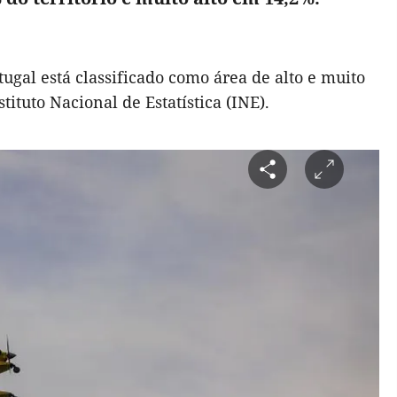
tugal está classificado como área de alto e muito
stituto Nacional de Estatística (INE).