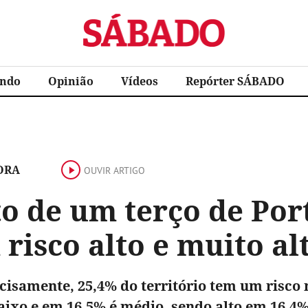
Sábado
ndo
Opinião
Vídeos
Repórter SÁBADO
ORA
OUVIR ARTIGO
o de um terço de Por
risco alto e muito al
cisamente, 25,4% do território tem um risco 
baixo e em 16,5% é médio, sendo alto em 16,4%