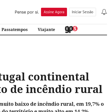
Pense por si.
Assine
Agora
Iniciar Sessão
Passatempos
Viajante
tugal continental
to de incêndio rural
muito baixo de incêndio rural, em 19,7% o
 do território e muito alto em 14,2%.