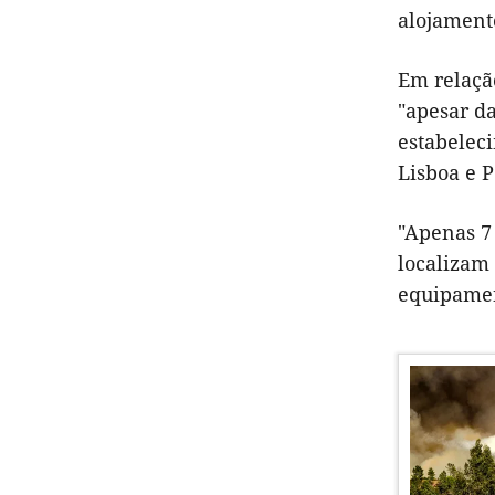
alojament
Em relação
"apesar d
estabeleci
Lisboa e 
"Apenas 7 
localizam 
equipament