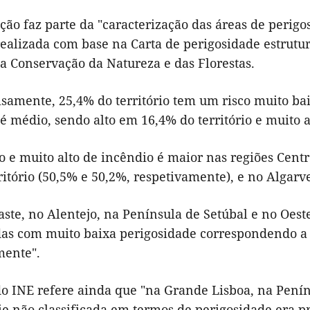
ão faz parte da "caracterização das áreas de perigo
realizada com base na Carta de perigosidade estrutu
da Conservação da Natureza e das Florestas.
samente, 25,4% do território tem um risco muito bai
é médio, sendo alto em 16,4% do território e muito 
to e muito alto de incêndio é maior nas regiões Cen
ritório (50,5% e 50,2%, respetivamente), e no Algarv
aste, no Alentejo, na Península de Setúbal e no Oes
adas com muito baixa perigosidade correspondendo a 
mente".
do INE refere ainda que "na Grande Lisboa, na Penín
cie não classificada em termos de perigosidade era