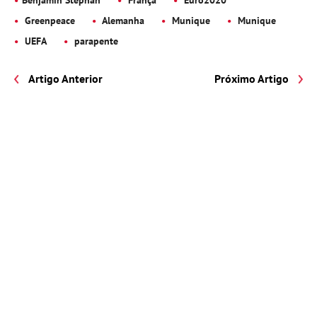
Benjamin Stephan
França
Euro2020
Greenpeace
Alemanha
Munique
Munique
UEFA
parapente
Artigo Anterior
Próximo Artigo