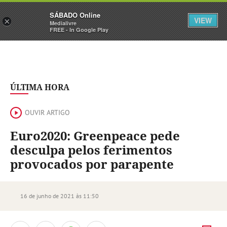
Sábado
SÁBADO Online
Assine
Iniciar Sessão
VIEW
×
Medialivre
FREE - In Google Play
ÚLTIMA HORA
OUVIR ARTIGO
Euro2020: Greenpeace pede
desculpa pelos ferimentos
provocados por parapente
16 de junho de 2021 às 11:50