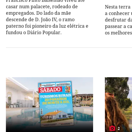
Francisco Pinto Balsemão viveu até
casar num palacete, rodeado de
Nesta terra 
empregados. Do lado da mãe
a conhecer 
descende de D. João IV, o ramo
desfrutar d
paterno foi pioneiro da luz elétrica e
passear a ca
fundou o Diário Popular.
os melhores
2