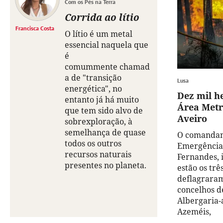
Com os Pés na Terra
Corrida ao lítio
Francisca Costa
O lítio é um metal
essencial naquela que
é
comummente chamad
a de "transição
Lusa
energética", no
Dez mil h
entanto já há muito
Área Metr
que tem sido alvo de
Aveiro
sobrexploração, à
semelhança de quase
O comandan
todos os outros
Emergência 
recursos naturais
Fernandes, 
presentes no planeta.
estão os trê
deflagraram
concelhos d
Albergaria-
Azeméis,