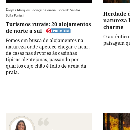
Ângela Marques
Gonçalo Correia
Ricardo Santos
Herdade d
Sofia Parissi
natureza 
Turismos rurais: 20 alojamentos
charme
de norte a sul
O autêntic
Fomos em busca de alojamentos na
paisagem qu
natureza onde apetece chegar e ficar,
de casas nas árvores às casinhas
típicas alentejanas, passando por
quartos cujo chão é feito de areia da
praia.