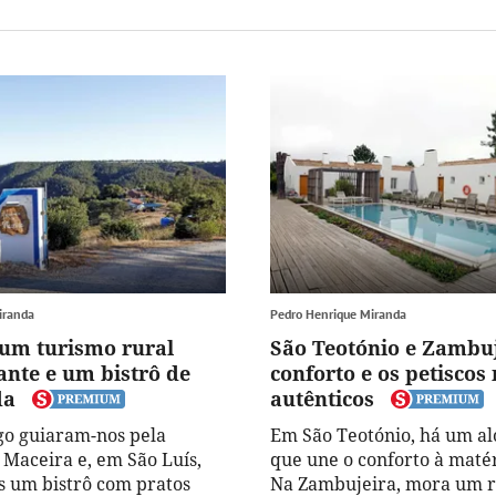
iranda
Pedro Henrique Miranda
um turismo rural
São Teotónio e Zambuj
nte e um bistrô de
conforto e os petiscos
da
autênticos
ago guiaram-nos pela
Em São Teotónio, há um a
Maceira e, em São Luís,
que une o conforto à maté
 um bistrô com pratos
Na Zambujeira, mora um r