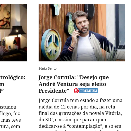
Sónia Bento
trológico:
Jorge Corrula: "Desejo que
um
André Ventura seja eleito
l”
Presidente"
Jorge Corrula tem estado a fazer uma
média de 12 cenas por dia, na reta
estudou
final das gravações da novela Vitória,
ólogo, fez
da SIC, e assim que parar quer
, mas teve
dedicar-se à “contemplação”, e só em
tura, sem