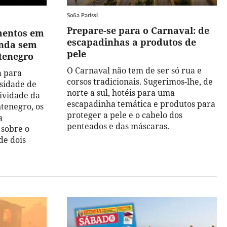
Sofia Parissi
Prepare-se para o Carnaval: de
mentos em
escapadinhas a produtos de
inda sem
pele
tenegro
O Carnaval não tem de ser só rua e
a para
corsos tradicionais. Sugerimos-lhe, de
ssidade de
norte a sul, hotéis para uma
tividade da
escapadinha temática e produtos para
tenegro, os
proteger a pele e o cabelo dos
a
penteados e das máscaras.
 sobre o
de dois