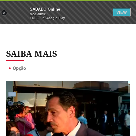
Sábado
SÁBADO Online
Assine
Iniciar Sessão
VIEW
×
Medialivre
FREE - In Google Play
SAIBA MAIS
Opção