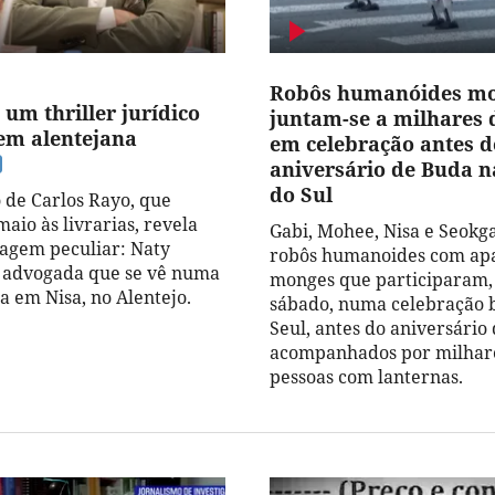
Robôs humanóides m
 um thriller jurídico
juntam-se a milhares 
em alentejana
em celebração antes d
aniversário de Buda n
do Sul
o de Carlos Rayo, que
aio às livrarias, revela
Gabi, Mohee, Nisa e Seokg
agem peculiar: Naty
robôs humanoides com ap
 advogada que se vê numa
monges que participaram,
a em Nisa, no Alentejo.
sábado, numa celebração 
Seul, antes do aniversário
acompanhados por milhar
pessoas com lanternas.