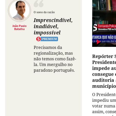
O sono da razão
Imprescindível,
inadiável,
João Paulo
Batalha
impossível
Precisamos da
regionalização, mas
Repórter 
não temos como fazê-
President
la. Um mergulho no
impede au
paradoxo português.
consegue 
auditoria 
município
O President
impediu um 
votar numa 
assim, con