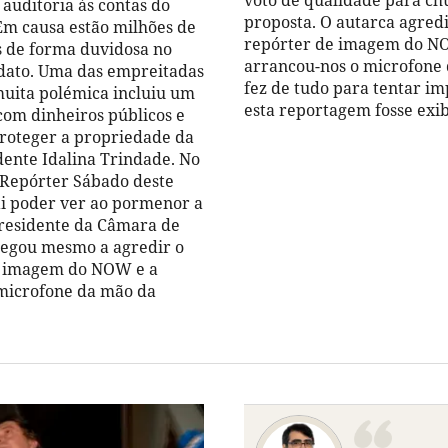
voto de qualidade para c
 auditoria às contas do
proposta. O autarca agred
Em causa estão milhões de
repórter de imagem do N
s de forma duvidosa no
arrancou-nos o microfone
dato. Uma das empreitadas
fez de tudo para tentar i
uita polémica incluiu um
esta reportagem fosse exi
om dinheiros públicos e
proteger a propriedade da
dente Idalina Trindade. No
 Repórter Sábado deste
i poder ver ao pormenor a
residente da Câmara de
hegou mesmo a agredir o
e imagem do NOW e a
microfone da mão da