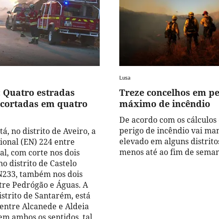
Lusa
: Quatro estradas
Treze concelhos em pe
 cortadas em quatro
máximo de incêndio
De acordo com os cálculos
perigo de incêndio vai ma
á, no distrito de Aveiro, a
elevado em alguns distrito
ional (EN) 224 entre
menos até ao fim de seman
al, com corte nos dois
 no distrito de Castelo
N233, também nos dois
ntre Pedrógão e Águas. A
istrito de Santarém, está
 entre Alcanede e Aldeia
em ambos os sentidos, tal