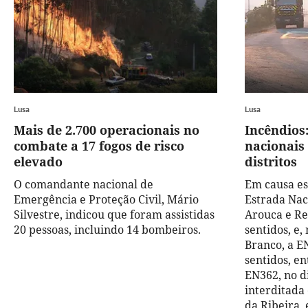
Lusa
Lusa
Mais de 2.700 operacionais no
Incêndios
combate a 17 fogos de risco
nacionais
elevado
distritos
O comandante nacional de
Em causa est
Emergência e Proteção Civil, Mário
Estrada Nac
Silvestre, indicou que foram assistidas
Arouca e Re
20 pessoas, incluindo 14 bombeiros.
sentidos, e,
Branco, a E
sentidos, e
EN362, no d
interditada
da Ribeira, 