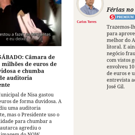
Férias no
Carlos Torres
Trazemos-lh
para aprove
melhor do A
litoral. E a
negócio fra
 SÁBADO: Câmara de
com vistos 
a milhões de euros de
envolveu 10
vidosa e chumba
de euros e 
de auditoria
entrevista a
ente
José Gil.
nicipal de Nisa gastou
euros de forma duvidosa. A
diu uma auditoria
e, mas o Presidente uso o
lidade para chumbar a
 autarca agrediu o
e imagem do NOW,