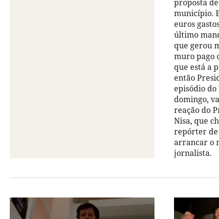
proposta de
município. 
euros gasto
último man
que gerou m
muro pago c
que está a 
então Presi
episódio do
domingo, va
reação do P
Nisa, que c
repórter d
arrancar o 
jornalista.