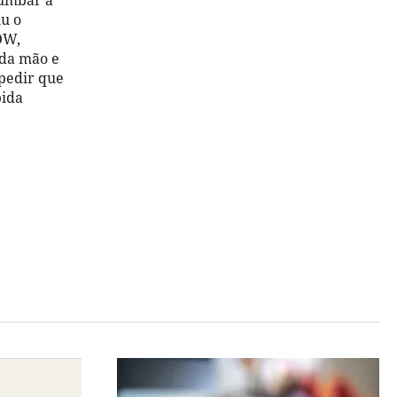
humbar a
iu o
OW,
 da mão e
mpedir que
bida