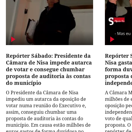
Repórter Sábado: Presidente da
Repórter
Câmara de Nisa impede autarca
Nisa gast
de votar e consegue chumbar
forma du
proposta de auditoria às contas
proposta 
do município
independ
O Presidente da Câmara de Nisa
A Câmara Mu
impediu um autarca da oposição de
milhões de 
votar numa reunião do Executivo e,
oposição pe
assim, conseguiu chumbar uma
independent
proposta de auditoria às contas do
voto de qua
município. Em causa estão milhões de
proposta. O
euros gastos de forma duvidosa no
repórter d