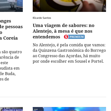
Ricardo Santos
onges
Uma viagem de sabores: no
de pessoas
Alentejo, à mesa é que nos
o
entendemos
a Coreia
No Alentejo, é pela comida que vamos:
da Quinzena Gastronómica do Borrego
a são quatro
ao Congresso das Açordas, há muito
arência de
por onde escolher em Sousel e Portel.
 este
budista em
 de Buda,
es de