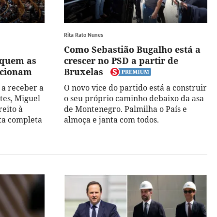
Rita Rato Nunes
Como Sebastião Bugalho está a
, quem as
crescer no PSD a partir de
ncionam
Bruxelas
 a receber a
O novo vice do partido está a construir
es, Miguel
o seu próprio caminho debaixo da asa
eito à
de Montenegro. Palmilha o País e
sta completa
almoça e janta com todos.