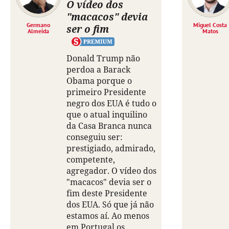
O vídeo dos
"macacos" devia
Germano
Miguel Costa
ser o fim
Almeida
Matos
Donald Trump não
perdoa a Barack
Obama porque o
primeiro Presidente
negro dos EUA é tudo o
que o atual inquilino
da Casa Branca nunca
conseguiu ser:
prestigiado, admirado,
competente,
agregador. O vídeo dos
"macacos" devia ser o
fim deste Presidente
dos EUA. Só que já não
estamos aí. Ao menos
em Portugal os