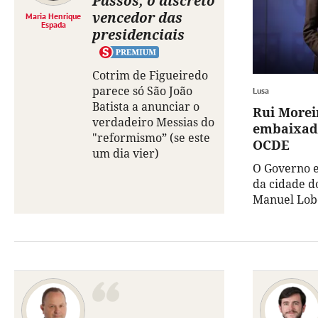
Passos, o discreto
vencedor das
Maria Henrique
Espada
presidenciais
Cotrim de Figueiredo
parece só São João
Lusa
Batista a anunciar o
Rui Morei
verdadeiro Messias do
embaixado
"reformismo” (se este
OCDE
um dia vier)
O Governo e
da cidade d
Manuel Lobo