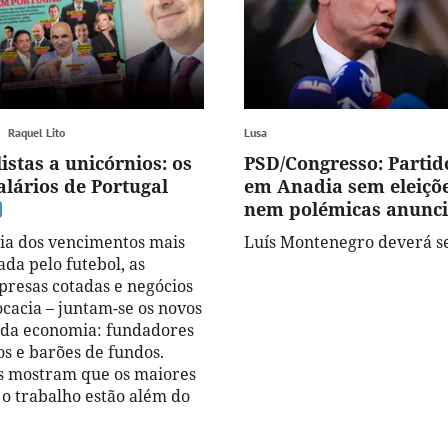
Raquel Lito
Lusa
istas a unicórnios: os
PSD/Congresso: Partid
alários de Portugal
em Anadia sem eleiçõe
nem polémicas anunc
cia dos vencimentos mais
Luís Montenegro deverá se
rada pelo futebol, as
resas cotadas e negócios
cacia – juntam-se os novos
 da economia: fundadores
os e barões de fundos.
s mostram que os maiores
o trabalho estão além do