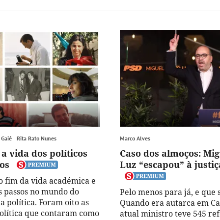
 Gaié
Rita Rato Nunes
Marco Alves
a vida dos políticos
Caso dos almoços: Mig
os
Luz “escapou” à justiç
o fim da vida académica e
s passos no mundo do
Pelo menos para já, e que s
a política. Foram oito as
Quando era autarca em Cas
política que contaram como
atual ministro teve 545 re