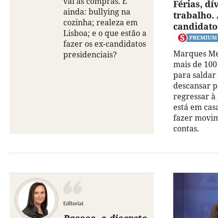
vai às compras. E
Férias, dí
ainda: bullying na
trabalho. 
cozinha; realeza em
candidato
Lisboa; e o que estão a
fazer os ex-candidatos
Marques Me
presidenciais?
mais de 100
para saldar
descansar p
regressar à
está em casa
fazer movim
contas.
Editorial