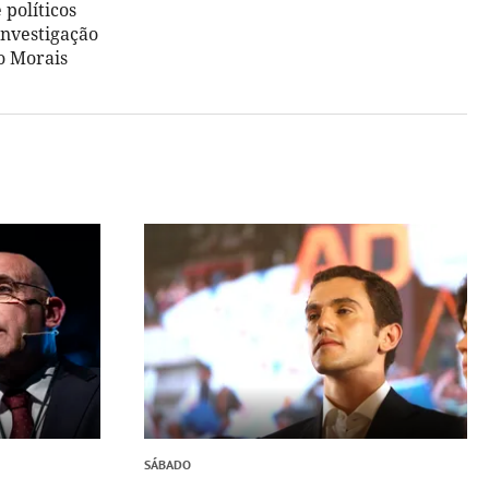
 políticos
investigação
no Morais
SÁBADO