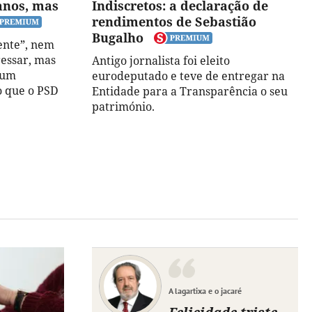
anos, mas
Indiscretos: a declaração de
rendimentos de Sebastião
Bugalho
ente”, nem
ressar, mas
Antigo jornalista foi eleito
a um
eurodeputado e teve de entregar na
o que o PSD
Entidade para a Transparência o seu
património.
A lagartixa e o jacaré