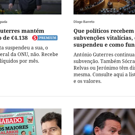
spada
Diogo Barreto
Guterres mantém
Que políticos recebem
 de €4.138
subvenções vitalícias
suspendeu e como fu
ta suspendeu a sua, o
geral da ONU, não. Recebe
António Guterres continua
líquidos por mês.
subvenção. Também Sócrat
Relvas ou Jerónimo têm dir
mesma. Consulte aqui a li
e os valores.