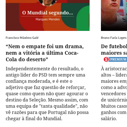
Francisco Máximo Gaié
Bruno Faria Lopes
“Nem o empate foi um drama,
De futebol
nem a vitória a última Coca-
maiores s
Cola do deserto”
Independentemente do resultado, o
À aristocra
antigo líder do PSD tem sempre uma
altos – lide
confiança moderada, e é este o
maiores emp
adjetivo que faz questão de reforçar,
como a advo
quase como quem não quer agourar o
vencedores
destino da Seleção. Mesmo assim, com
de unicórni
uma equipa de "tanta qualidade", não
Muitos caso
vê razões para que Portugal não possa
ganhos com 
chegar à final do Mundial.
salário.