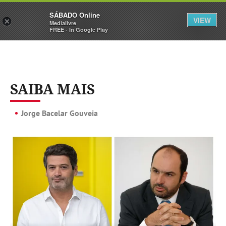
Sábado
SÁBADO Online
Assine
Iniciar Sessão
VIEW
×
Medialivre
FREE - In Google Play
SAIBA MAIS
Jorge Bacelar Gouveia