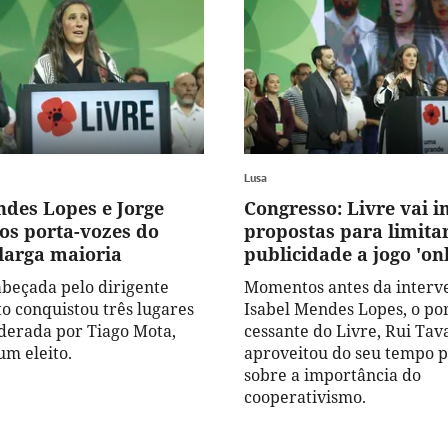
Lusa
ndes Lopes e Jorge
Congresso: Livre vai i
tos porta-vozes do
propostas para limita
 larga maioria
publicidade a jogo 'onl
cabeçada pelo dirigente
Momentos antes da interv
to conquistou três lugares
Isabel Mendes Lopes, o po
 liderada por Tiago Mota,
cessante do Livre, Rui Tav
um eleito.
aproveitou do seu tempo p
sobre a importância do
cooperativismo.