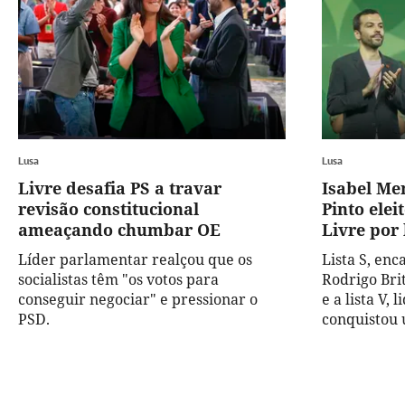
Lusa
Lusa
Livre desafia PS a travar
Isabel Me
revisão constitucional
Pinto elei
ameaçando chumbar OE
Livre por
Líder parlamentar realçou que os
Lista S, en
socialistas têm "os votos para
Rodrigo Bri
conseguir negociar" e pressionar o
e a lista V,
PSD.
conquistou 