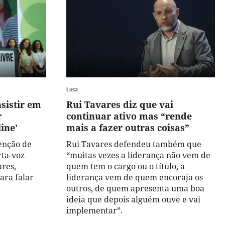
Lusa
nsistir em
Rui Tavares diz que vai
r
continuar ativo mas “rende
ine'
mais a fazer outras coisas”
enção de
Rui Tavares defendeu também que
rta-voz
“muitas vezes a liderança não vem de
ares,
quem tem o cargo ou o título, a
ara falar
liderança vem de quem encoraja os
outros, de quem apresenta uma boa
ideia que depois alguém ouve e vai
implementar”.