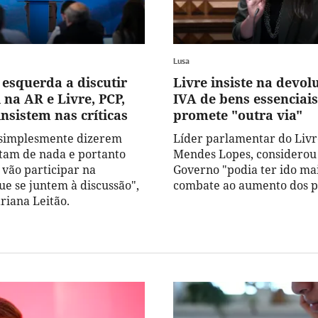
Lusa
 esquerda a discutir
Livre insiste na devol
l na AR e Livre, PCP,
IVA de bens essenciai
nsistem nas críticas
promete "outra via"
 simplesmente dizerem
Líder parlamentar do Livre
tam de nada e portanto
Mendes Lopes, considerou
vão participar na
Governo "podia ter ido mai
ue se juntem à discussão",
combate ao aumento dos p
riana Leitão.