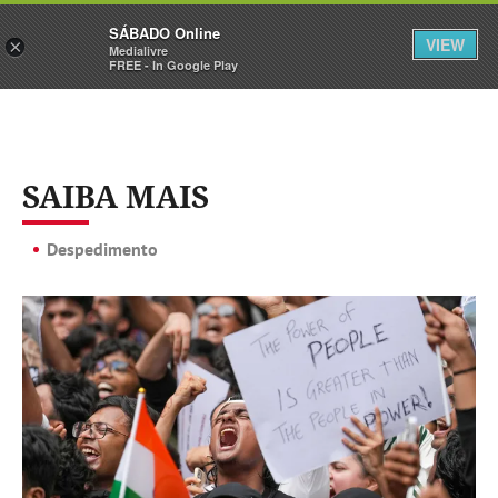
Sábado
SÁBADO Online
Assine
Iniciar Sessão
VIEW
×
Medialivre
FREE - In Google Play
SAIBA MAIS
Despedimento