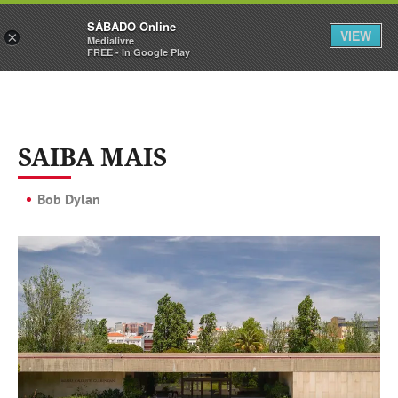
Sábado
SÁBADO Online
Assine
Iniciar Sessão
VIEW
×
Medialivre
FREE - In Google Play
SAIBA MAIS
Bob Dylan