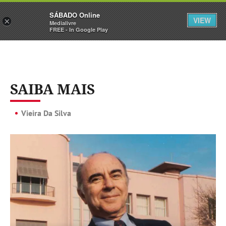
Sábado
SÁBADO Online
Assine
Iniciar Sessão
VIEW
×
Medialivre
FREE - In Google Play
SAIBA MAIS
Vieira Da Silva