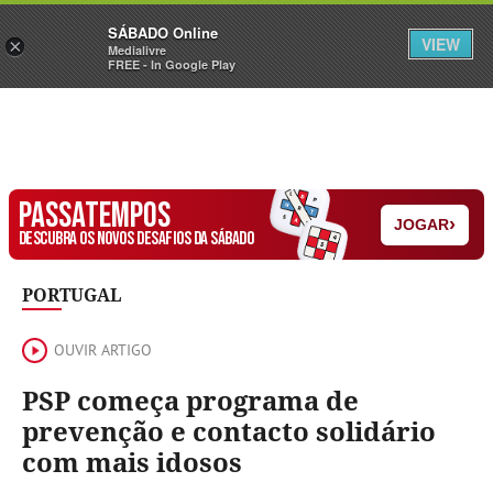
Sábado
SÁBADO Online
Assine
Iniciar Sessão
VIEW
×
Medialivre
FREE - In Google Play
PASSATEMPOS
›
JOGAR
DESCUBRA OS NOVOS DESAFIOS DA SÁBADO
PORTUGAL
OUVIR ARTIGO
PSP começa programa de
prevenção e contacto solidário
com mais idosos