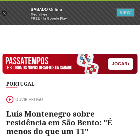
Sábado
SÁBADO Online
Assine
Iniciar Sessão
VIEW
×
Medialivre
FREE - In Google Play
PASSATEMPOS
›
JOGAR
DESCUBRA OS NOVOS DESAFIOS DA SÁBADO
PORTUGAL
OUVIR ARTIGO
Luís Montenegro sobre
residência em São Bento: "É
menos do que um T1"