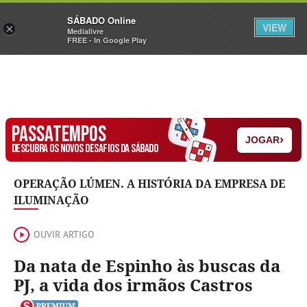
Sábado
SÁBADO Online
Assine
Iniciar Sessão
VIEW
×
Medialivre
FREE - In Google Play
PASSATEMPOS
›
JOGAR
DESCUBRA OS NOVOS DESAFIOS DA SÁBADO
OPERAÇÃO LÚMEN. A HISTÓRIA DA EMPRESA DE
ILUMINAÇÃO
OUVIR ARTIGO
Da nata de Espinho às buscas da
PJ, a vida dos irmãos Castros