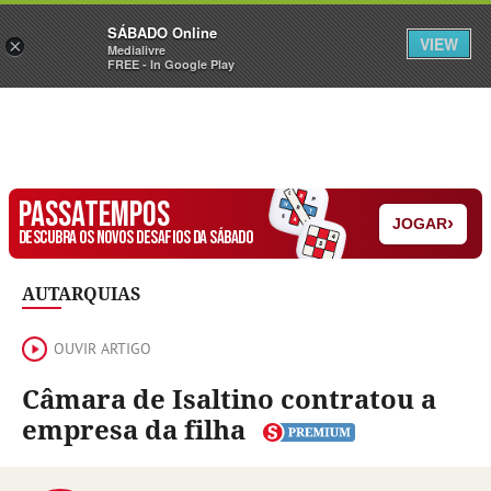
Sábado
SÁBADO Online
Assine
Iniciar Sessão
VIEW
×
Medialivre
FREE - In Google Play
PASSATEMPOS
›
JOGAR
DESCUBRA OS NOVOS DESAFIOS DA SÁBADO
AUTARQUIAS
OUVIR ARTIGO
Câmara de Isaltino contratou a
empresa da filha