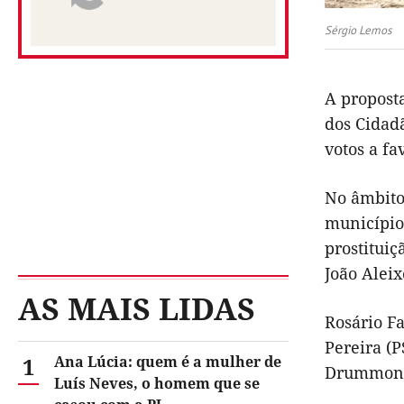
Sérgio Lemos
A propost
dos Cidadã
votos a fa
No âmbito
município
prostituiç
João Aleix
AS MAIS LIDAS
Rosário F
Pereira (P
1
Ana Lúcia: quem é a mulher de
Drummond 
Luís Neves, o homem que se