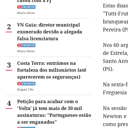
casou com a PJ
Estas duas
"Tutti-Fru
Marco Alves
branqueam
2
VN Gaia: diretor municipal
Pereira (
exonerado devido a alegada
falsa licenciatura
Nos 60 ar
Marco Alves
de Estrel
Santo Ant
3
Costa Terra: entrámos na
(PS).
fortaleza dos milionários (até
aparecerem os seguranças)
Na sexta-
Raquel Lito
Freguesia 
4
Petição para acabar com o
Na sessão 
'Volta' já tem mais de 30 mil
assinaturas: "Portugueses estão
Newton e 
a ser enganados"
como presi