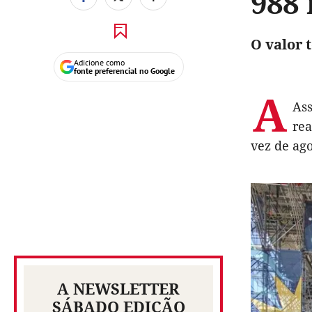
988 
O valor t
Adicione como
fonte preferencial no Google
A
Ass
rea
vez de ago
A NEWSLETTER
SÁBADO EDIÇÃO