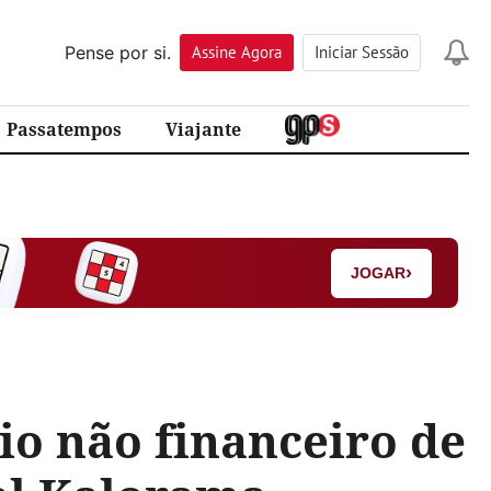
Pense por si.
Assine
Agora
Iniciar Sessão
Passatempos
Viajante
›
JOGAR
io não financeiro de