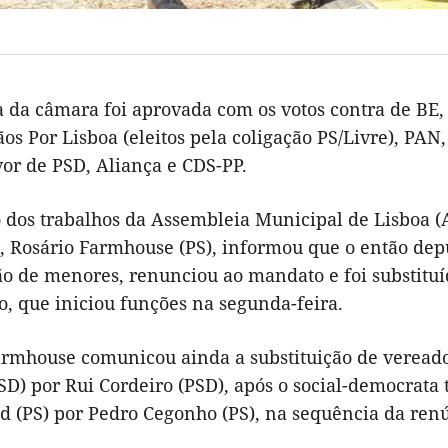
a da câmara foi aprovada com os votos contra de BE,
os Por Lisboa (eleitos pela coligação PS/Livre), PAN
vor de PSD, Aliança e CDS-PP.
 dos trabalhos da Assembleia Municipal de Lisboa (A
, Rosário Farmhouse (PS), informou que o então dep
ão de menores, renunciou ao mandato e foi substituíd
o, que iniciou funções na segunda-feira.
armhouse comunicou ainda a substituição de verea
SD) por Rui Cordeiro (PSD), após o social-democrata
(PS) por Pedro Cegonho (PS), na sequência da renún