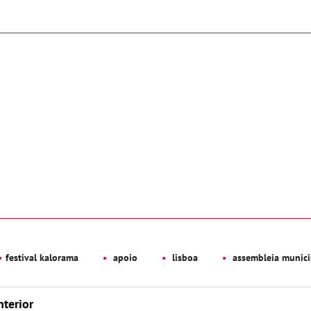
festival kalorama
apoio
lisboa
assembleia munici
nterior