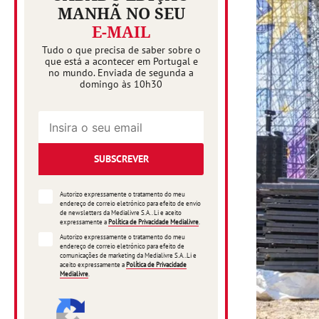
MANHÃ NO SEU
E-MAIL
Tudo o que precisa de saber sobre o
que está a acontecer em Portugal e
no mundo. Enviada de segunda a
domingo às 10h30
SUBSCREVER
Autorizo expressamente o tratamento do meu
endereço de correio eletrónico para efeito de envio
de newsletters da Medialivre S.A.. Li e aceito
expressamente a
Política de Privacidade Medialivre
.
Autorizo expressamente o tratamento do meu
endereço de correio eletrónico para efeito de
comunicações de marketing da Medialivre S.A..Li e
aceito expressamente a
Política de Privacidade
Medialivre
.