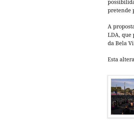
possibilid
pretende p
A proposta
LDA, que p
da Bela Vi
Esta alter