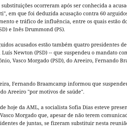
 substituições ocorreram após ser conhecida a acus
tti", em que foi deduzida acusação contra 60 arguido
ento e tráfico de influência, entre os quais estão 
PSD) e Inês Drummond (PS).
guidos acusados estão também quatro presidentes de
a, Luís Newton (PSD) -- que suspendeu o mandato co
ónio, Vasco Morgado (PSD), do Areeiro, Fernando Br
feira, Fernando Braamcamp informou que suspendeu 
do Areeiro "por motivos de saúde".
de hoje da AML, a socialista Sofia Dias esteve prese
Vasco Morgado que, apesar de não terem comunicado
dentes de juntas, se fizeram substituir nesta reuniã