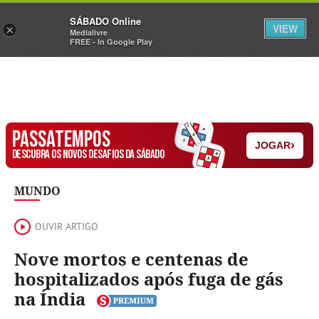
Sábado
SÁBADO Online
Assine
Iniciar Sessão
VIEW
×
Medialivre
FREE - In Google Play
PASSATEMPOS
›
JOGAR
DESCUBRA OS NOVOS DESAFIOS DA SÁBADO
MUNDO
OUVIR ARTIGO
Nove mortos e centenas de
hospitalizados após fuga de gás
na Índia