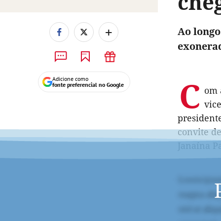
che
+
Ao longo
exonerad
C
Adicione como
fonte preferencial no Google
om 
vic
presidente
convite d
Janaína Pa