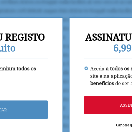
U REGISTO
ASSINATU
uito
6,9
remium todos os
Aceda
a todos os 
site e na aplicaçã
beneficios
de ser
ASSI
TAR
Cancele 