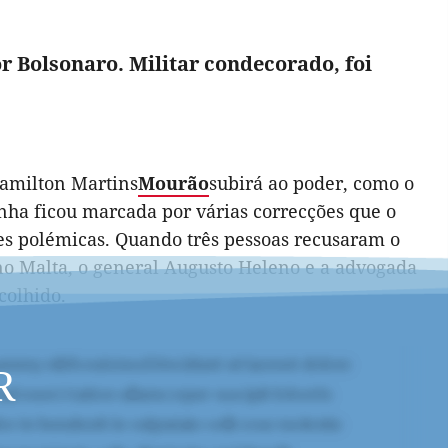
r Bolsonaro. Militar condecorado, foi
amilton Martins
Mourão
subirá ao poder, como o
anha ficou marcada por várias correcções que o
ções polémicas. Quando três pessoas recusaram o
no Malta, o general Augusto Heleno e a advogada
colhido.
R