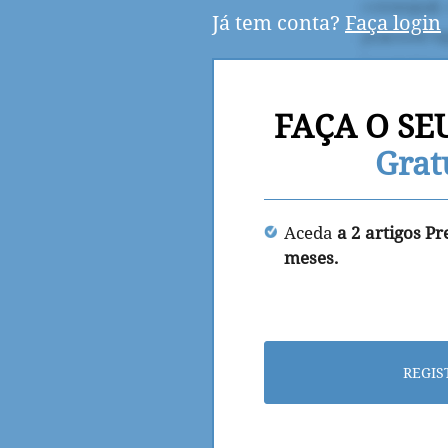
Já tem conta?
Faça login
FAÇA O SE
Grat
Aceda
a 2 artigos P
meses.
REGIS