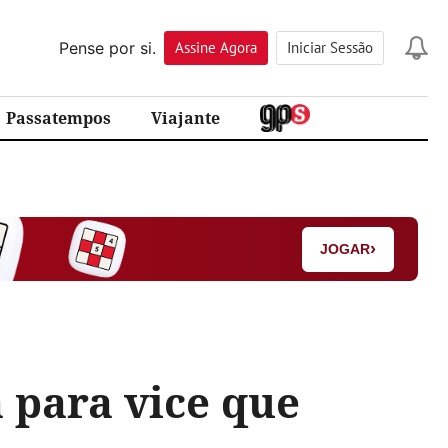
Pense por si.
Assine
Agora
Iniciar Sessão
Passatempos
Viajante
›
JOGAR
 para vice que