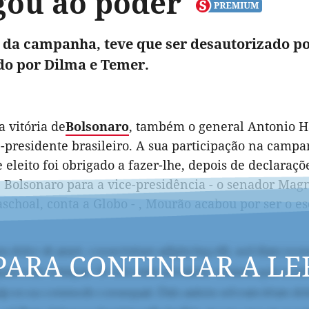
gou ao poder
 da campanha, teve que ser desautorizado po
o por Dilma e Temer.
a vitória de
Bolsonaro
, também o general Antonio H
e-presidente brasileiro. A sua participação na camp
 eleito foi obrigado a fazer-lhe, depois de declara
e Bolsonaro para a vice-presidência - o senador Mag
schoal, conta a Globo - , Mourão acabou por ser o es
PARA CONTINUAR A LE