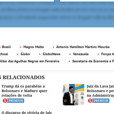
Brasil
Magno Malta
Antonio Hamilton Martins Mourão
choal
Globo
GloboNews
Venezuela
Forças 
litar das Agulhas Negras em Fevereiro
Secretaria de Economia e F
S RELACIONADOS
Trump dá os parabéns a
Juiz da Lava Jat
Bolsonaro e Maduro quer
Bolsonaro e p
relações de volta
na Administraç
O discurso de vitória de Jair