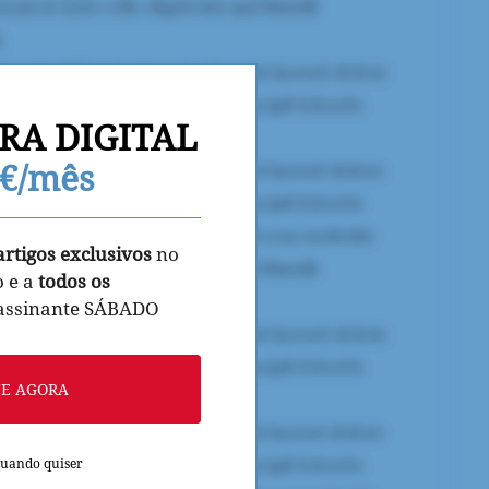
RA DIGITAL
9€/mês
artigos exclusivos
no
o e a
todos os
 assinante SÁBADO
NE AGORA
quando quiser