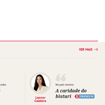
VER MAIS
cados
No país emerso
s
A caridade do
bisturi
Leonor
Caldeira