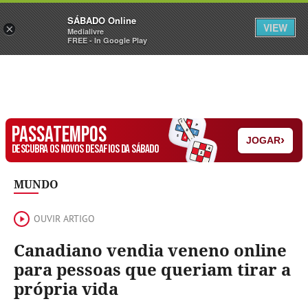
Sábado
SÁBADO Online
Assine
Iniciar Sessão
VIEW
×
Medialivre
FREE - In Google Play
PASSATEMPOS
›
JOGAR
DESCUBRA OS NOVOS DESAFIOS DA SÁBADO
MUNDO
OUVIR ARTIGO
Canadiano vendia veneno online
para pessoas que queriam tirar a
própria vida