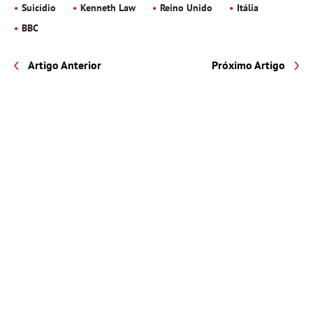
Suicídio
Kenneth Law
Reino Unido
Itália
BBC
Artigo Anterior
Próximo Artigo