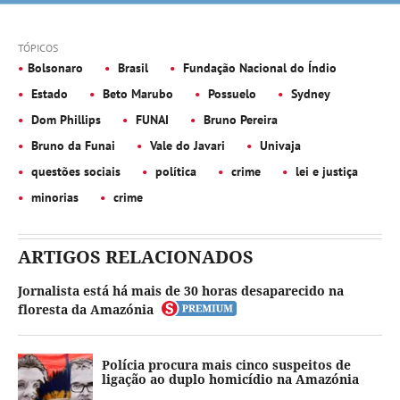
TÓPICOS
Bolsonaro
Brasil
Fundação Nacional do Índio
Estado
Beto Marubo
Possuelo
Sydney
Dom Phillips
FUNAI
Bruno Pereira
Bruno da Funai
Vale do Javari
Univaja
questões sociais
política
crime
lei e justiça
minorias
crime
ARTIGOS RELACIONADOS
Jornalista está há mais de 30 horas desaparecido na
floresta da Amazónia
Polícia procura mais cinco suspeitos de
ligação ao duplo homicídio na Amazónia