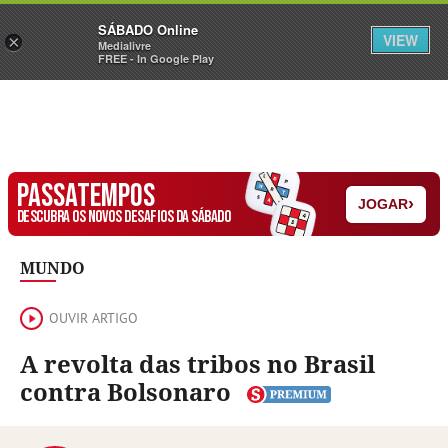
Sábado
SÁBADO Online
Assine
Iniciar Sessão
VIEW
×
Medialivre
FREE - In Google Play
PASSATEMPOS
›
JOGAR
DESCUBRA OS NOVOS DESAFIOS DA SÁBADO
MUNDO
OUVIR ARTIGO
A revolta das tribos no Brasil
contra Bolsonaro