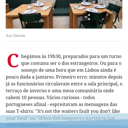
Ana Taborda
C
hegámos às 19h30, preparados para um turno
que costuma ser o dos estrangeiros. Ou para o
sossego de uma hora que em Lisboa ainda é
pouco dada a jantares. Primeiro erro: minutos depois
já os funcionários circulavam entre a sala principal, o
terraço de inverno e uma mesa comunitária onde
cabem 10 pessoas. Vários curiosos - todos
portugueses afinal - espreitavam as mensagens das
suas T-shirts: "It’s not the waiters fault you don’t like
your food" ou "When did hangovers started to last
more than one day?"