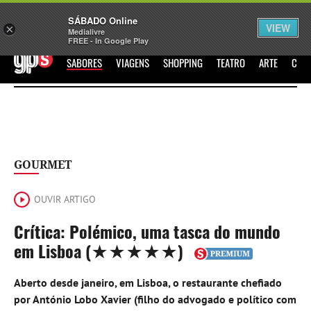
Sábado
SÁBADO Online
Assine
Iniciar Sessão
VIEW
×
Medialivre
FREE - In Google Play
GPS
SABORES
VIAGENS
SHOPPING
TEATRO
ARTE
CIN
GOURMET
OUVIR ARTIGO
Crítica: Polémico, uma tasca do mundo
em Lisboa (★★★★★)
Aberto desde janeiro, em Lisboa, o restaurante chefiado
por António Lobo Xavier (filho do advogado e político com