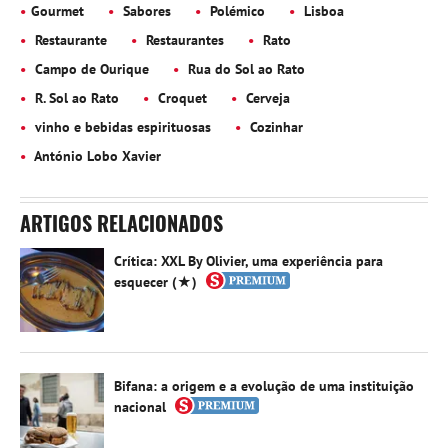
Gourmet
Sabores
Polémico
Lisboa
Restaurante
Restaurantes
Rato
Campo de Ourique
Rua do Sol ao Rato
R. Sol ao Rato
Croquet
Cerveja
vinho e bebidas espirituosas
Cozinhar
António Lobo Xavier
ARTIGOS RELACIONADOS
Crítica: XXL By Olivier, uma experiência para
esquecer (★)
Bifana: a origem e a evolução de uma instituição
nacional