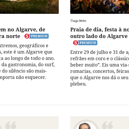
Tiago Neto
m no Algarve, de
Praia de dia, festa à no
ra norte
outro lado do Algarve
xtremos, geográficos e
s, este é um Algarve que
Entre 29 de julho e 31 de a
a ao longo de todo o ano.
refrães em coro e o clássi
 da gastronomia, do surf,
beber muito”. Eis uma via-
e do silêncio são mais-
romarias, concertos, feira
importa não esquecer.
que o Algarve nos dá o seu
plebeu.