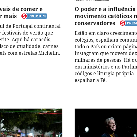
ivais de comer e
O poder e a influência
r mais
movimento católicos 
conservadores
ul de Portugal continental
 festivais de verão que
Estão em claro crescimen
ite. Aqui há caracóis,
colégios, espalham comun
isco de qualidade, carnes
todo o País ou criam págin
efs com estrelas Michelin.
Instagram que movem dez
milhares de pessoas. Há q
em ministérios e no Parl
códigos e liturgia própria 
espalhar a Fé.