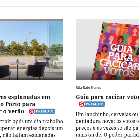
Rita Rato Nunes
es esplanadas em
Guia para cacicar vot
no Porto para
r o verão
Um lanchinho, cervejas o
dentadura nova: os votos 
trair após um dia trabalho
preços e às vezes só são p
uperar energias depois um
mais tarde. O poder parti
a, não faltam esplanadas