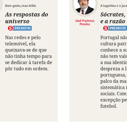
Bom gosto, mau feitio
A lagartixa e o jac
As respostas do
Sócrates,
universo
e a razão
s
José Pacheco
Pereira
Nas redes e pelo
Portugal nã
telemóvel, ela
cultura patr
queixava-se de que
conhece a su
não tinha tempo para
não tem val
se dedicar à tarefa de
a sua identi
pôr tudo em ordem.
despreza a 
portuguesa, 
palco da ma
sistemática 
sociais. Co
excepção pe
futebol.