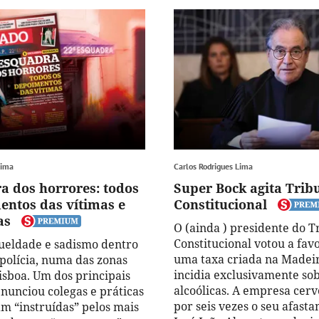
Lima
Carlos Rodrigues Lima
a dos horrores: todos
Super Bock agita Trib
entos das vítimas e
Constitucional
as
O (ainda ) presidente do T
Constitucional votou a fav
ueldade e sadismo dentro
uma taxa criada na Madei
 polícia, numa das zonas
incidia exclusivamente so
isboa. Um dos principais
alcoólicas. A empresa cerv
enunciou colegas e práticas
por seis vezes o seu afast
am “instruídas” pelos mais