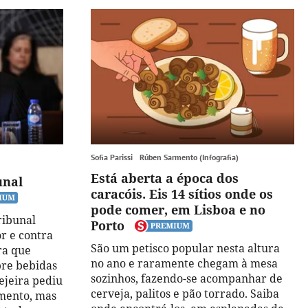
Sofia Parissi
Rúben Sarmento (Infografia)
Está aberta a época dos
unal
caracóis. Eis 14 sítios onde os
pode comer, em Lisboa e no
ribunal
Porto
or e contra
São um petisco popular nesta altura
ra que
no ano e raramente chegam à mesa
bre bebidas
sozinhos, fazendo-se acompanhar de
ejeira pediu
cerveja, palitos e pão torrado. Saiba
amento, mas