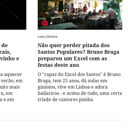
4
Luísa Oliveira
 de
Não quer perder pitada dos
ais,
Santos Populares? Bruno Braga
vinho e
preparou um Excel com as
festas deste ano
ra aquecer
O "rapaz do Excel dos Santos" é Bruno
e verão, em
Braga, tem 25 anos, dá aulas em
uito mais
ginásios, vive em Lisboa e adora
ra, em
bailaricos - e acima de tudo, uma certa
ga e em
tríade de cantores pimba.