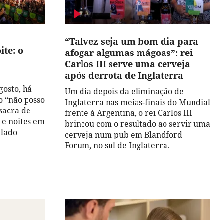
“Talvez seja um bom dia para
ite: o
afogar algumas mágoas”: rei
Carlos III serve uma cerveja
após derrota de Inglaterra
gosto, há
Um dia depois da eliminação de
co “não posso
Inglaterra nas meias-finais do Mundial
sacra de
frente à Argentina, o rei Carlos III
s e noites em
brincou com o resultado ao servir uma
 lado
cerveja num pub em Blandford
Forum, no sul de Inglaterra.