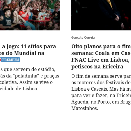
Gonçalo Correia
 a jogo: 11 sítios para
Oito planos para o fim
gos do Mundial na
semana: Coala em Casc
FNAC Live em Lisboa, 
petiscos na Ericeira
s que servem de estádio,
fãs da "peladinha" e praças
O fim de semana serve pa
oletiva. Assim se vive o
os motores dos festivais d
cidade de Lisboa.
Lisboa e Cascais. Mas há m
para ver e fazer, na Ericei
Águeda, no Porto, em Bra
Matosinhos.