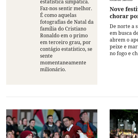
estatística simpática.
Faz-nos sentir melhor.
Nove fest
É como aquelas
chorar po
fotografias de Natal da
De norte a s
família do Cristiano
em busca de
Ronaldo em o primo
abrem o apet
em terceiro grau, por
peixe e mar
contágio estatístico, se
no fogo e ch
sente
momentaneamente
milionário.