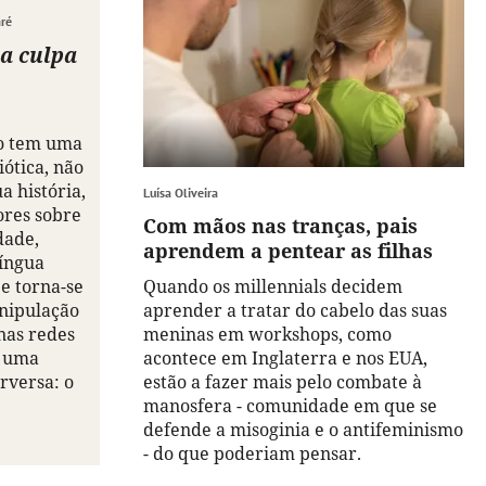
aré
 a culpa
o tem uma
iótica, não
a história,
Luísa Oliveira
ores sobre
Com mãos nas tranças, pais
dade,
aprendem a pentear as filhas
língua
e torna-se
Quando os millennials decidem
nipulação
aprender a tratar do cabelo das suas
nas redes
meninas em workshops, como
m uma
acontece em Inglaterra e nos EUA,
rversa: o
estão a fazer mais pelo combate à
manosfera - comunidade em que se
defende a misoginia e o antifeminismo
- do que poderiam pensar.