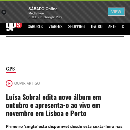
Sábado
SÁBADO Online
Assine
Iniciar Sessão
VIEW
×
Medialivre
FREE - In Google Play
GPS
SABORES
VIAGENS
SHOPPING
TEATRO
ARTE
CIN
GPS
OUVIR ARTIGO
Luísa Sobral edita novo álbum em
outubro e apresenta-o ao vivo em
novembro em Lisboa e Porto
Primeiro 'single' está disponível desde esta sexta-feira nas