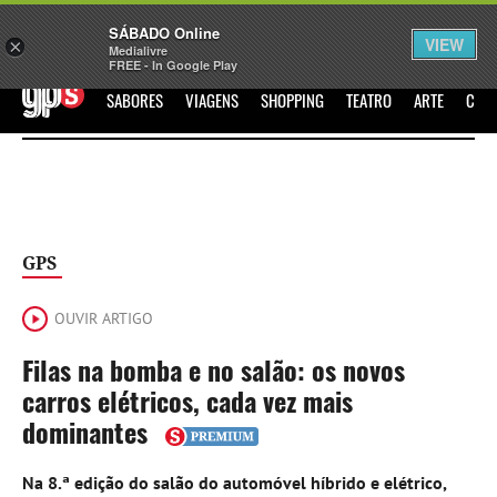
Sábado
SÁBADO Online
Assine
Iniciar Sessão
VIEW
×
Medialivre
FREE - In Google Play
GPS
SABORES
VIAGENS
SHOPPING
TEATRO
ARTE
CIN
GPS
OUVIR ARTIGO
Filas na bomba e no salão: os novos
carros elétricos, cada vez mais
dominantes
Na 8.ª edição do salão do automóvel híbrido e elétrico,