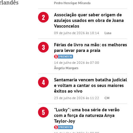
erlandês
Pedro Henrique Miranda
Associação quer saber origem de
2
azulejos usados em obra de Joana
Vasconcelos
09 de julho de 2026 às 18:14
Lusa
Férias de livro na mão: os melhores
3
para levar para a praia
14 de julho de 2026 às 07:00
Ângela Marques
Santamaria vencem batalha judicial
4
e voltam a cantar os seus maiores
êxitos ao vivo
23 de julho de 2026 às 11:22
CM
"Lucky": uma boa série de verão
5
com a força da natureza Anya
Taylor-Joy