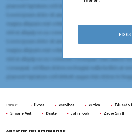
meses.
REGIS
livros
escolhas
crítico
Eduardo P
TÓPICOS
Simone Veil
Dante
John Took
Zadie Smith