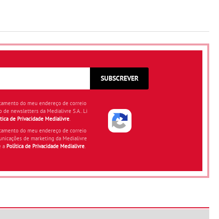
SUBSCREVER
atamento do meu endereço de correio
o de newsletters da Medialivre S.A.. Li
ítica de Privacidade Medialivre
.
atamento do meu endereço de correio
unicações de marketing da Medialivre
e a
Política de Privacidade Medialivre
.