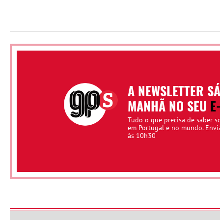
A NEWSLETTER S
MANHÃ NO SEU
E
Tudo o que precisa de saber s
em Portugal e no mundo. Env
às 10h30