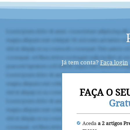
Já tem conta?
Faça login
FAÇA O SE
Grat
Aceda
a 2 artigos P