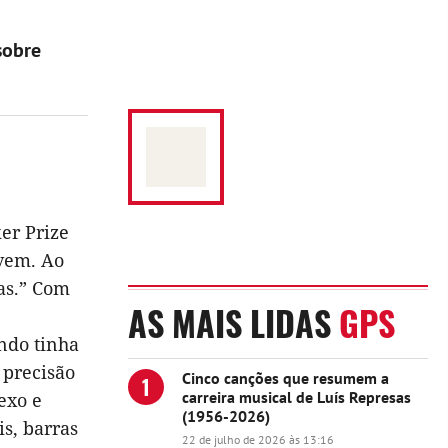
sobre
er Prize
ovem. Ao
as.” Com
AS MAIS LIDAS
GPS
ndo tinha
 precisão
Cinco canções que resumem a
1
carreira musical de Luís Represas
exo e
(1956-2026)
is, barras
22 de julho de 2026 às 13:16