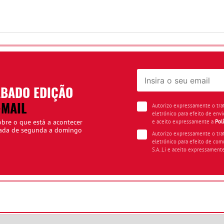
ÁBADO EDIÇÃO
-MAIL
Autorizo expressamente o tr
eletrónico para efeito de envi
obre o que está a acontecer
e aceito expressamente a
Pol
iada de segunda a domingo
Autorizo expressamente o tr
eletrónico para efeito de com
S.A..Li e aceito expressament