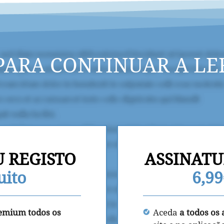
PARA CONTINUAR A LE
U REGISTO
ASSINATU
uito
6,9
remium todos os
Aceda
a todos os 