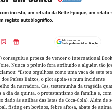
com incesto, um retrato da Belle Epoque, um relato 
m registo autobiográfico.
Adicione como
fonte preferencial no Google
) conseguiu a proeza de vencer o International Book
Noite. Nunca o prémio fora atribuído a alguém tão j
xclamou: “Estou orgulhosa como uma vaca de sete tet
 dos Países Baixos, o plot apoia-se num incidente
velho da narradora, Cas, testemunha da tragédia qua
a dia da quinta, o protestantismo da família e, com
uso dado às anilhas das latas de Coca-Cola). Além de s
bal, fisting em bovinos, febre aftosa, abate de anima