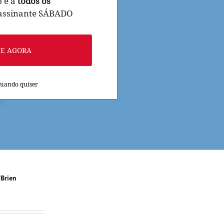
o e a
todos os
 assinante SÁBADO
NE AGORA
quando quiser
Brien