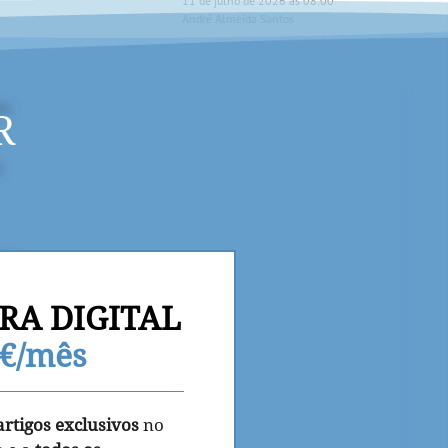
11 de julho de 2026 às 08:00
André Almeida Santos
R
RA DIGITAL
9€/mês
artigos exclusivos
no