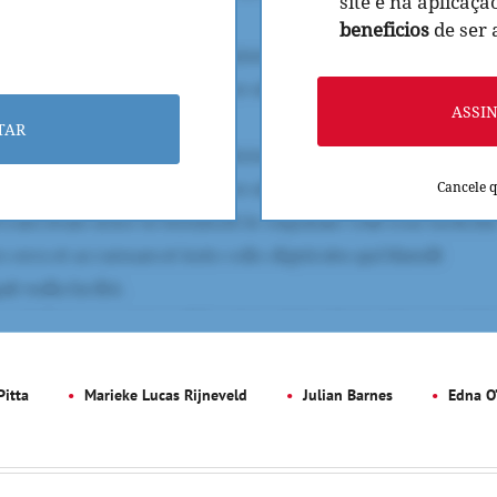
site e na aplicaçã
beneficios
de ser
ASSI
TAR
Cancele 
itta
Marieke Lucas Rijneveld
Julian Barnes
Edna O’