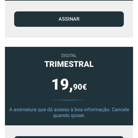
ASSINAR
DIGITAL
TRIMESTRAL
19,
90€
A assinatura que dá acesso à boa informação. Cancele
quando quiser.