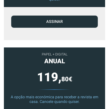
ASSINAR
PAPEL + DIGITAL
ANUAL
119,
80€
A opção mais económica para receber a revista em
casa. Cancele quando quiser.