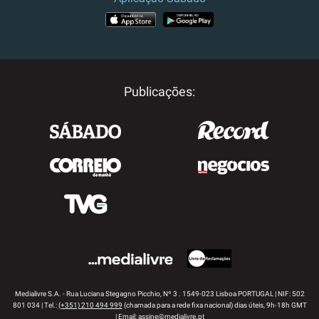
APP STORE
GOOGLE PLAY
Publicações:
Medialivre S.A. - Rua Luciana Stegagno Picchio, Nº 3 . 1549-023 Lisboa PORTUGAL | NIF: 502
801 034 | Tel.:
(+351) 210 494 999
(chamada para a rede fixa nacional) dias úteis, 9h-18h GMT
| Email:
assine@medialivre.pt