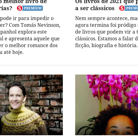
o melhor livro de
Os livros de 2021 que
rías?
a ser clássicos
 pode ir para impedir o
Nem sempre acontece, mas
cer? Com Tomás Nevinson,
agora termina foi pródigo
spanhol explora este
de livros que podem vir a 
l e apresenta aquele que
clássicos. Estamos a falar 
er o melhor romance dos
ficção, biografia e história.
u até hoje.