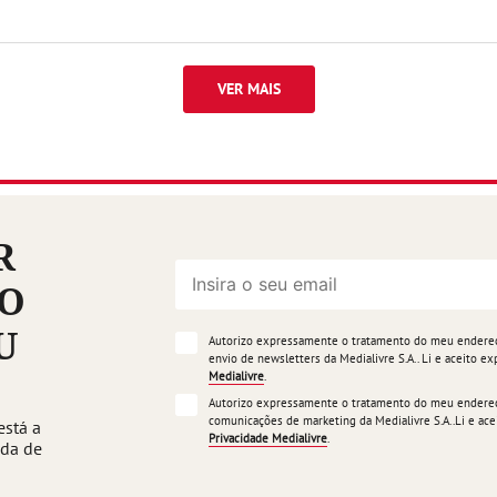
VER MAIS
R
ÃO
U
Autorizo expressamente o tratamento do meu endereço
envio de newsletters da Medialivre S.A.. Li e aceito 
Medialivre
.
Autorizo expressamente o tratamento do meu endereço
comunicações de marketing da Medialivre S.A..Li e a
está a
Privacidade Medialivre
.
ada de