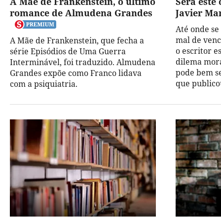
A Mãe de Frankenstein, o último
Será este 
romance de Almudena Grandes
Javier Ma
Até onde se
mal de ven
A Mãe de Frankenstein, que fecha a
o escritor e
série Episódios de Uma Guerra
dilema mora
Interminável, foi traduzido. Almudena
pode bem s
Grandes expõe como Franco lidava
que publico
com a psiquiatria.