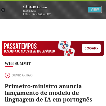
Sábado
SÁBADO Online
Assine
Iniciar Sessão
VIEW
×
Medialivre
FREE - In Google Play
PASSATEMPOS
›
JOGAR
DESCUBRA OS NOVOS DESAFIOS DA SÁBADO
WEB SUMMIT
OUVIR ARTIGO
Primeiro-ministro anuncia
lançamento de modelo de
linguagem de IA em português