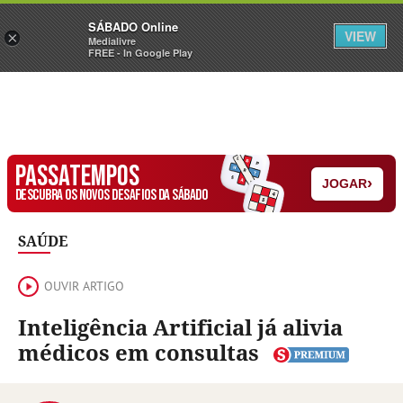
Sábado
SÁBADO Online
Assine
Iniciar Sessão
VIEW
×
Medialivre
FREE - In Google Play
PASSATEMPOS
›
JOGAR
DESCUBRA OS NOVOS DESAFIOS DA SÁBADO
SAÚDE
OUVIR ARTIGO
Inteligência Artificial já alivia
médicos em consultas