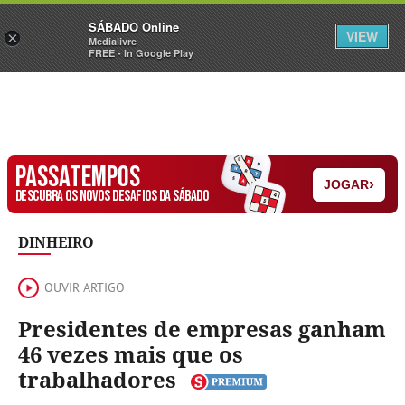
Sábado
SÁBADO Online
Assine
Iniciar Sessão
VIEW
×
Medialivre
FREE - In Google Play
PASSATEMPOS
›
JOGAR
DESCUBRA OS NOVOS DESAFIOS DA SÁBADO
DINHEIRO
OUVIR ARTIGO
Presidentes de empresas ganham
46 vezes mais que os
trabalhadores