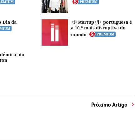
o Dia da
<i>Startup</i> portuguesa é
a 10.ª mais disruptiva do
mundo
adémico: do
ton
Próximo Artigo