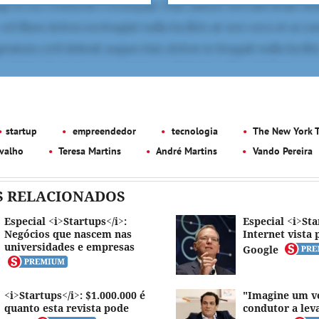
startup
empreendedor
tecnologia
The New York 
valho
Teresa Martins
André Martins
Vando Pereira
S RELACIONADOS
Especial <i>Startups</i>:
Especial <i>Sta
Negócios que nascem nas
Internet vista 
universidades e empresas
Google
<i>Startups</i>: $1.000.000 é
"Imagine um v
quanto esta revista pode
condutor a lev