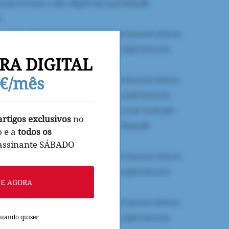
RA DIGITAL
9€/mês
artigos exclusivos
no
o e a
todos os
 assinante SÁBADO
NE AGORA
quando quiser