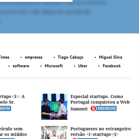
Times
empresas
Tiago Cabaço
Miguel Silva
software
Microsoft
Uber
Facebook
rtups</i>: A
Especial startups. Como
pelo Sr.
Portugal conquistou a Web
Summit
eículo sem
Portugueses no estrangeiro
ar os miúdos
versão <i>startups</i>