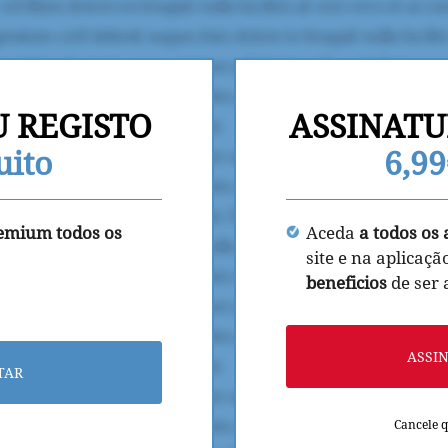
U REGISTO
ASSINATU
uito
6,9
remium todos os
Aceda
a todos os 
site e na aplicaçã
beneficios
de ser
ASSI
TAR
Cancele 