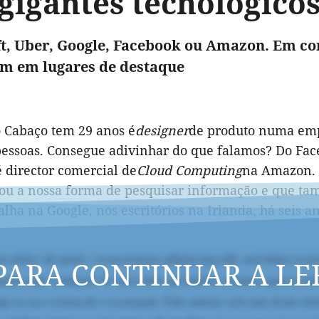
gigantes tecnológico
t, Uber, Google, Facebook ou Amazon. Em 
m em lugares de destaque
o Cabaço tem 29 anos é
designer
de produto numa emp
pessoas. Consegue adivinhar do que falamos? Do Fa
 director comercial de
Cloud Computing
na Amazon. E
ou a nossa forma de pesquisar informação e que ta
alha na Google, nos escritórios na Irlanda, há seis 
PARA CONTINUAR A LE