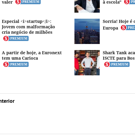
valer
à escola"
Especial <i>startup</i>:
Sorria! Hoje é 
Jovem com malformação
Europa
cria negócio de milhões
A partir de hoje, a Euronext
Shark Tank ac
tem uma Carioca
ISCTE para Bos
nterior