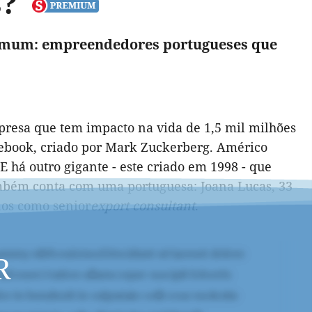
s?
comum: empreendedores portugueses que
resa que tem impacto na vida de 1,5 mil milhões
cebook, criado por Mark Zuckerberg. Américo
 há outro gigante - este criado em 1998 - que
mbém conta com uma portuguesa: Joana Lucas, 33
anos como senior
export consultant
.
R