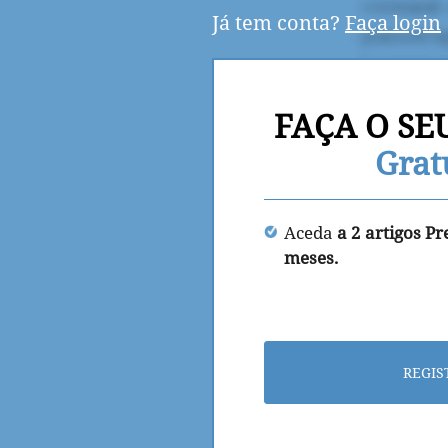
Já tem conta?
Faça login
FAÇA O SE
Grat
Aceda
a 2 artigos P
meses.
REGIS