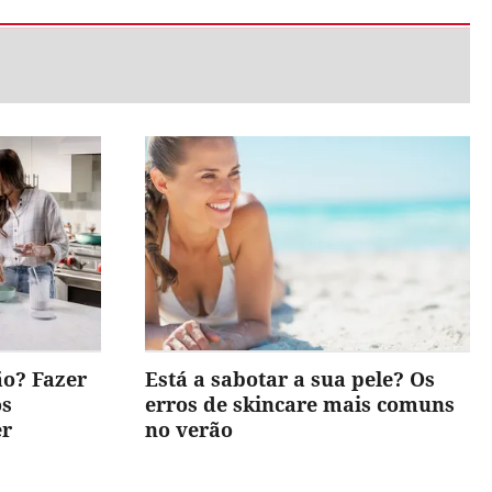
ão? Fazer
Está a sabotar a sua pele? Os
os
erros de skincare mais comuns
er
no verão