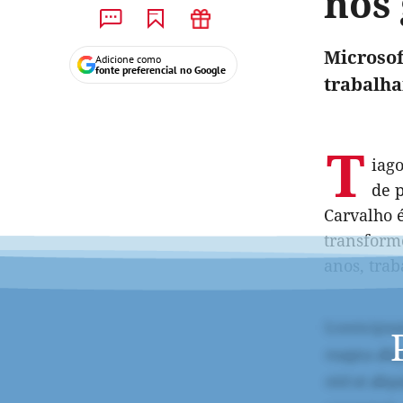
nos 
Microsof
Adicione como
fonte preferencial no Google
trabalha
T
iag
de 
Carvalho é
transform
anos, trab