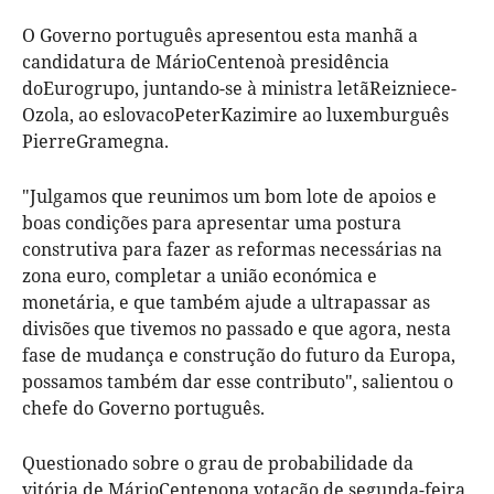
O Governo português apresentou esta manhã a
candidatura de Mário
Centeno
à presidência
do
Eurogrupo
, juntando-se à ministra letã
Reizniece
-
Ozola
, ao eslovaco
Peter
Kazimir
e ao luxemburguês
Pierre
Gramegna
.
"Julgamos que reunimos um bom lote de apoios e
boas condições para apresentar uma postura
construtiva para fazer as reformas necessárias na
zona euro, completar a união económica e
monetária, e que também ajude a ultrapassar as
divisões que tivemos no passado e que agora, nesta
fase de mudança e construção do futuro da Europa,
possamos também dar esse contributo", salientou o
chefe do Governo português.
Questionado sobre o grau de probabilidade da
vitória de Mário
Centeno
na votação de segunda-feira,