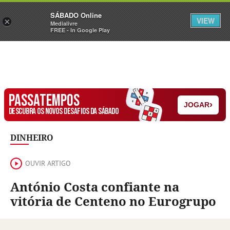
Sábado
SÁBADO Online
Assine
Iniciar Sessão
VIEW
×
Medialivre
FREE - In Google Play
PASSATEMPOS
›
JOGAR
DESCUBRA OS NOVOS DESAFIOS DA SÁBADO
DINHEIRO
OUVIR ARTIGO
António Costa confiante na
vitória de Centeno no Eurogrupo