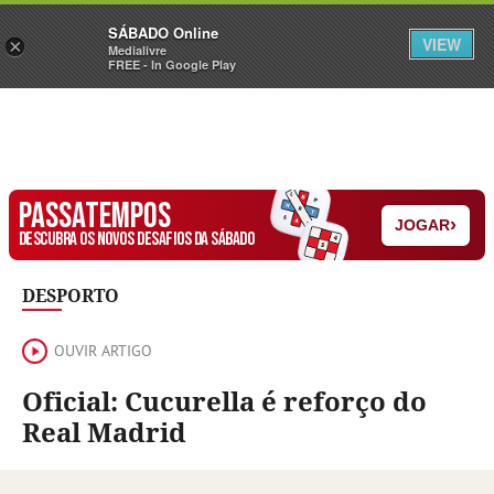
Sábado
SÁBADO Online
Assine
Iniciar Sessão
VIEW
×
Medialivre
FREE - In Google Play
PASSATEMPOS
›
JOGAR
DESCUBRA OS NOVOS DESAFIOS DA SÁBADO
DESPORTO
OUVIR ARTIGO
Oficial: Cucurella é reforço do
Real Madrid