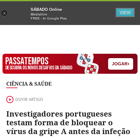
Sábado
SÁBADO Online
Assine
Iniciar Sessão
VIEW
×
Medialivre
FREE - In Google Play
PASSATEMPOS
›
JOGAR
DESCUBRA OS NOVOS DESAFIOS DA SÁBADO
CIÊNCIA & SAÚDE
OUVIR ARTIGO
Investigadores portugueses
testam forma de bloquear o
vírus da gripe A antes da infeção