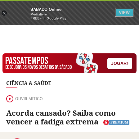
Sábado
SÁBADO Online
Assine
Iniciar Sessão
VIEW
×
Medialivre
FREE - In Google Play
PASSATEMPOS
›
JOGAR
DESCUBRA OS NOVOS DESAFIOS DA SÁBADO
CIÊNCIA & SAÚDE
OUVIR ARTIGO
Acorda cansado? Saiba como
vencer a fadiga extrema