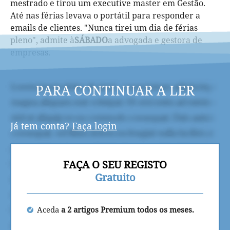
mestrado e tirou um executive master em Gestão.
Até nas férias levava o portátil para responder a
emails de clientes. "Nunca tirei um dia de férias
pleno", admite à
SÁBADO
a advogada e gestora de
empresas.
PARA CONTINUAR A LER
Já tem conta?
Faça login
FAÇA O SEU REGISTO
Gratuito
Aceda
a 2 artigos Premium todos os meses.