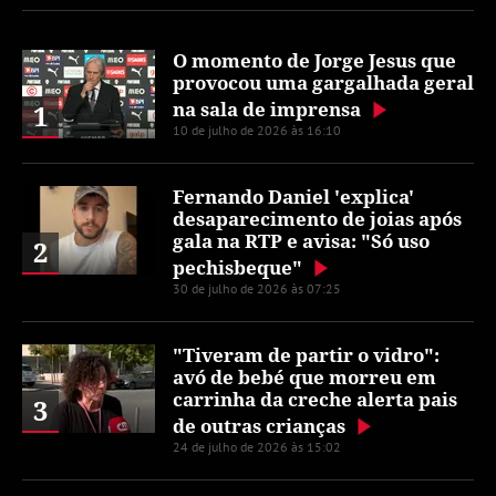
O momento de Jorge Jesus que
provocou uma gargalhada geral
na sala de imprensa
1
10 de julho de 2026 às 16:10
Fernando Daniel 'explica'
desaparecimento de joias após
gala na RTP e avisa: "Só uso
2
pechisbeque"
30 de julho de 2026 às 07:25
"Tiveram de partir o vidro":
avó de bebé que morreu em
carrinha da creche alerta pais
3
de outras crianças
24 de julho de 2026 às 15:02