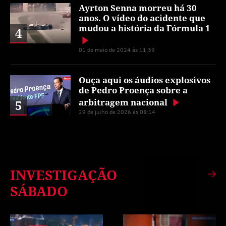
Ayrton Senna morreu há 30
anos. O vídeo do acidente que
mudou a história da Fórmula 1
4
01 de maio de 2024 às 11:39
Ouça aqui os áudios explosivos
de Pedro Proença sobre a
arbitragem nacional
5
29 de julho de 2026 às 08:14
INVESTIGAÇÃO
SÁBADO