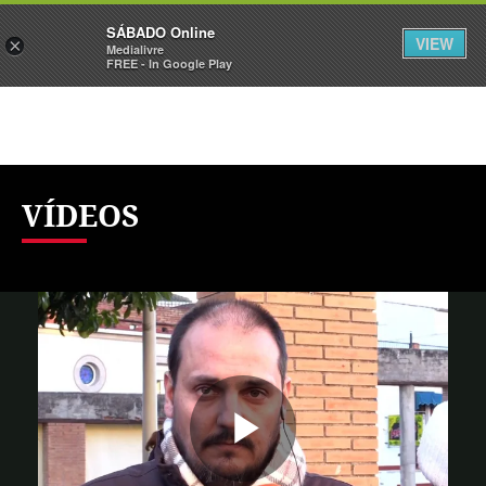
Sábado
SÁBADO Online
Assine
Iniciar Sessão
VIEW
×
Medialivre
FREE - In Google Play
VÍDEOS
Reproduzi