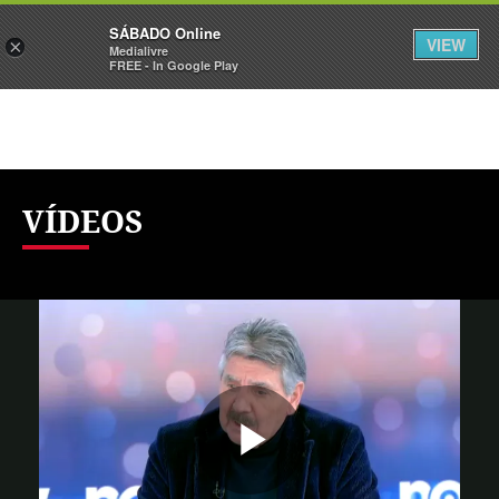
Sábado
SÁBADO Online
Assine
Iniciar Sessão
VIEW
×
Medialivre
FREE - In Google Play
VÍDEOS
Reproduzi