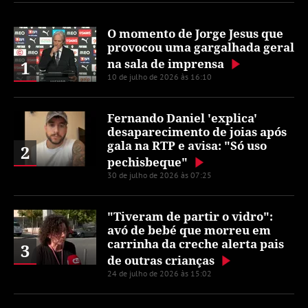
O momento de Jorge Jesus que
provocou uma gargalhada geral
na sala de imprensa
1
10 de julho de 2026 às 16:10
Fernando Daniel 'explica'
desaparecimento de joias após
gala na RTP e avisa: "Só uso
2
pechisbeque"
30 de julho de 2026 às 07:25
"Tiveram de partir o vidro":
avó de bebé que morreu em
carrinha da creche alerta pais
3
de outras crianças
24 de julho de 2026 às 15:02