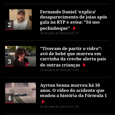
Fernando Daniel 'explica'
desaparecimento de joias após
gala na RTP e avisa: "Só uso
2
pechisbeque"
30 de julho de 2026 às 07:25
"Tiveram de partir o vidro":
avó de bebé que morreu em
carrinha da creche alerta pais
3
de outras crianças
24 de julho de 2026 às 15:02
Ayrton Senna morreu há 30
anos. O vídeo do acidente que
mudou a história da Fórmula 1
4
01 de maio de 2024 às 11:39