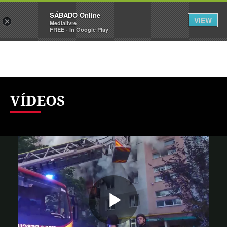
Sábado
SÁBADO Online
Assine
Iniciar Sessão
VIEW
×
Medialivre
FREE - In Google Play
VÍDEOS
Reproduzi