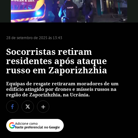
Vídeo
28 de setembro de 2025 às 13:43
Socorristas retiram
residentes após ataque
russo em Zaporizhzhia
Equipas de resgate retiraram moradores de um
edifício atingido por drones e mísseis russos na
região de Zaporizhzhia, na Ucrânia.
+
Adicione como
fonte preferencial no Google