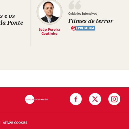
Cuidados intensivos
s e os
Filmes de terror
da Ponte
João Pereira
Coutinho
ATIVAR COOKIES