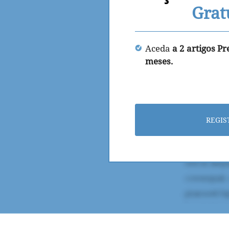
Grat
Aceda
a 2 artigos P
meses.
REGIS