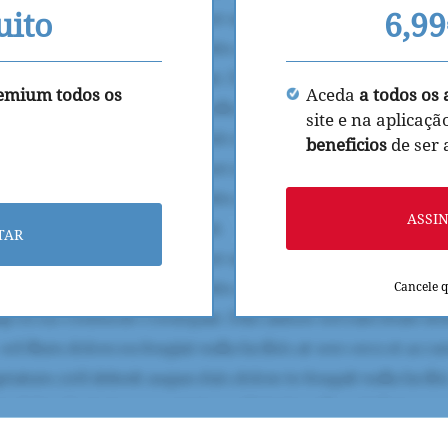
uito
6,9
remium todos os
Aceda
a todos os 
site e na aplicaçã
beneficios
de ser
ASSI
TAR
Cancele 