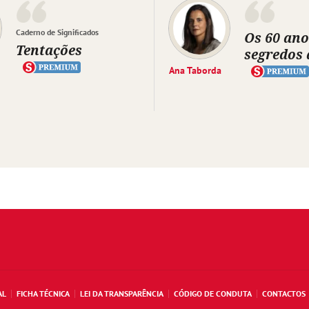
Caderno de Significados
Os 60 ano
Tentações
segredos 
Ana Taborda
AL
FICHA TÉCNICA
LEI DA TRANSPARÊNCIA
CÓDIGO DE CONDUTA
CONTACTOS