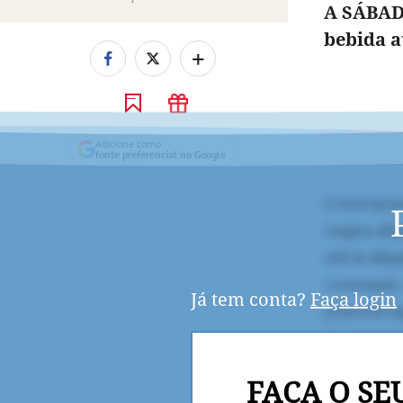
A SÁBAD
bebida a
+
Adicione como
fonte preferencial no Google
Já tem conta?
Faça login
FAÇA O SE