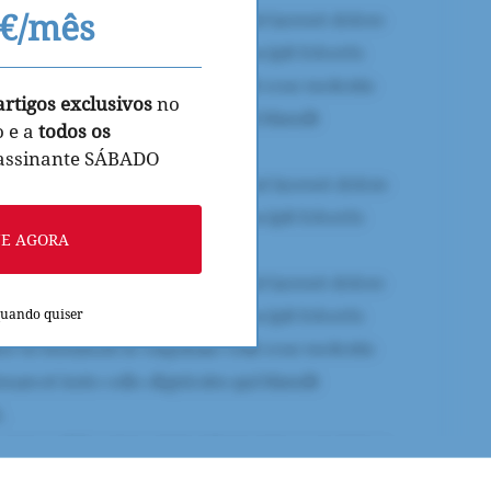
9€/mês
artigos exclusivos
no
o e a
todos os
 assinante SÁBADO
NE AGORA
quando quiser