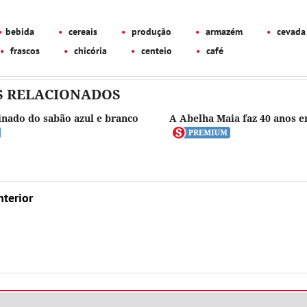
bebida
cereais
produção
armazém
cevada
frascos
chicória
centeio
café
S RELACIONADOS
inado do sabão azul e branco
A Abelha Maia faz 40 anos 
nterior