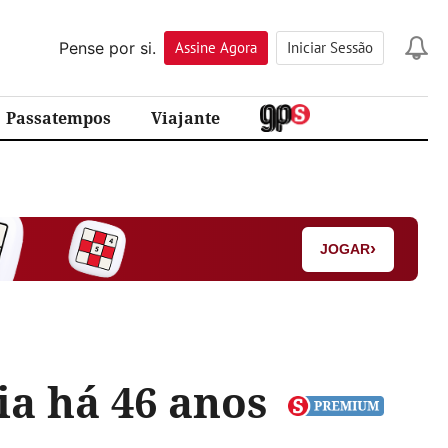
Pense por si.
Assine
Agora
Iniciar Sessão
Passatempos
Viajante
›
JOGAR
a há 46 anos