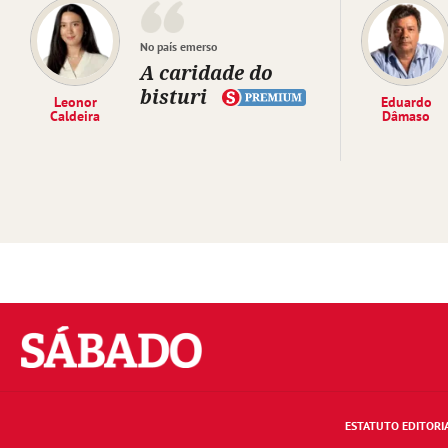
No país emerso
A caridade do
bisturi
Leonor
Eduardo
Caldeira
Dâmaso
Sábado
ESTATUTO EDITORI