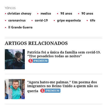
TÓPICOS
christian chenay
medico
98 anos
90 anos
coronavirus
covid-19
gripe espanhola
tifo
II Grande Guerra
ARTIGOS RELACIONADOS
Patrícia foi a única da família sem covid-19.
"Tive pesadelos todas as noites"
"Agora bates-me palmas." Um poema dos
imigrantes no Reino Unido a quem não os
queria