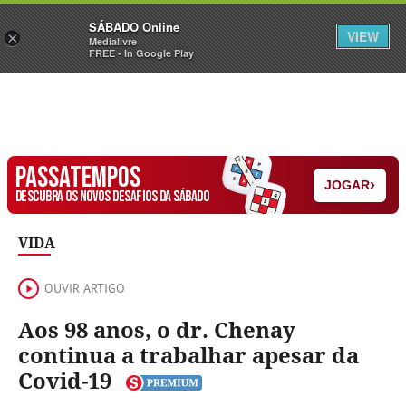
Sábado
SÁBADO Online
Assine
Iniciar Sessão
VIEW
×
Medialivre
FREE - In Google Play
PASSATEMPOS
›
JOGAR
DESCUBRA OS NOVOS DESAFIOS DA SÁBADO
VIDA
OUVIR ARTIGO
Aos 98 anos, o dr. Chenay
continua a trabalhar apesar da
Covid-19