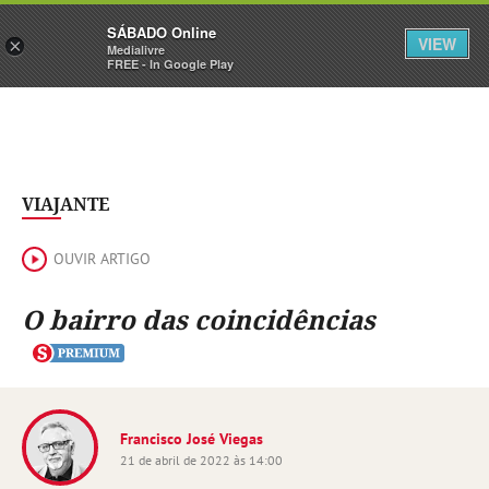
Sábado
SÁBADO Online
Assine
Iniciar Sessão
VIEW
×
Medialivre
FREE - In Google Play
VIAJANTE
OUVIR ARTIGO
O bairro das coincidências
Francisco José Viegas
21 de abril de 2022 às 14:00