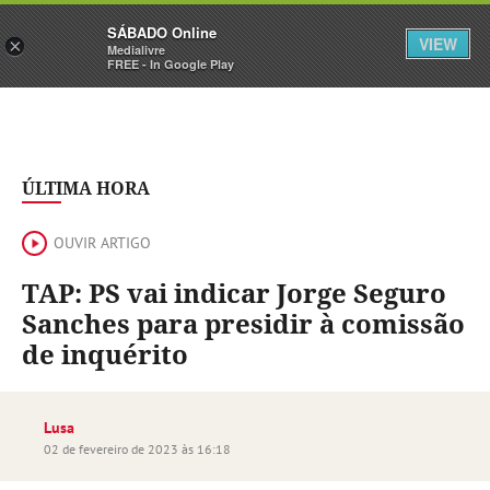
Sábado
SÁBADO Online
Assine
Iniciar Sessão
VIEW
×
Medialivre
FREE - In Google Play
ÚLTIMA HORA
OUVIR ARTIGO
TAP: PS vai indicar Jorge Seguro
Sanches para presidir à comissão
de inquérito
Lusa
02 de fevereiro de 2023 às 16:18